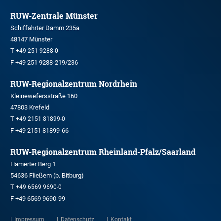
RUW-Zentrale Münster
Schiffahrter Damm 235a
48147 Münster
T
+49 251 9288-0
F +49 251 9288-219/236
RUW-Regionalzentrum Nordrhein
Kleinewefersstraße 160
47803 Krefeld
T
+49 2151 81899-0
F +49 2151 81899-66
RUW-Regionalzentrum Rheinland-Pfalz/Saarland
Hamerter Berg 1
54636 Fließem (b. Bitburg)
T
+49 6569 9690-0
F +49 6569 9690-99
Impressum
Datenschutz
Kontakt