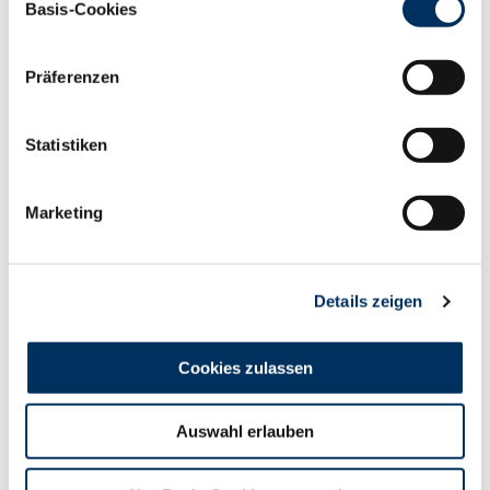
Cookies, wenn Sie unsere Webseite weiterhin nutzen.
Basis-Cookies
Datenschutzerklärung
|
Impressum
Präferenzen
Der Artikel wurde
geschrieben von:
Statistiken
Marketing
Details zeigen
Cookies zulassen
WILLI FLASSKAMP
Auswahl erlauben
Zuchtprogramm
T
+49 251 9288-242