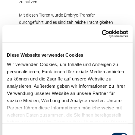
zu nutzen.
Mit diesen Tieren wurde Embryo-Transfer
durchgeführt und es sind zahlreiche Trächtigkeiten
vorhanden. Die züchterische Nutzung der jetzt
tragenden Tiere ist für die RUW abgeschlossen, und
die Mitglieder der RUW können sie erwerben.
Diese Webseite verwendet Cookies
Zum Verkauf steht das jeweils tragende Tier
Wir verwenden Cookies, um Inhalte und Anzeigen zu
inklusive seiner eigenen Trächtigkeit, an die
personalisieren, Funktionen für soziale Medien anbieten
gegebenenfalls Bedingungen geknüpft sind.
zu können und die Zugriffe auf unsere Website zu
Trächtigkeiten aus der ET-Vornutzung stehen nicht
analysieren. Außerdem geben wir Informationen zu Ihrer
zum Verkauf.
Verwendung unserer Website an unsere Partner für
Weitere Informationen zum Tier, welches vom 9. bis
soziale Medien, Werbung und Analysen weiter. Unsere
13. Juli 2020 zum Verkauf steht, finden Sie auf
Partner führen diese Informationen möglicherweise mit
unserer Homepage unter
Vermarktung/Stille-
weiteren Daten zusammen, die Sie ihnen bereitgestellt
Auktion
oder erhalten Sie bei Willi Flaßkamp.
haben oder die sie im Rahmen Ihrer Nutzung der Dienste
gesammelt haben. Sie geben Einwilligung zu unseren
Einwilligungsauswahl