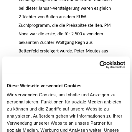
Versteigerungen auf sich aufmerksam. Und auch
bei dieser Januar-Versteigerung waren es gleich
2 Töchter von Bullen aus dem RUW-
Zuchtprogramm, die die Preisspitze stellten. PM
Nona war die erste, die für 2.500 € von dem
bekannten Züchter Wolfgang Regh aus
Bettenfeld ersteigert wurde. Peter Meutes aus
Rommersheim präsentierte diese fehlerfreie
kapitale Holsteinfärse mit einem Gewicht von
fast 570 kg und einer Tagesleistung von über 40
Diese Webseite verwendet Cookies
kg. Die Großmutter hat bereits über 100.000 kg
Milch geleistet, ein Grund mehr dieses
Wir verwenden Cookies, um Inhalte und Anzeigen zu
personalisieren, Funktionen für soziale Medien anbieten
Kraftpaket zu ersteigern. Und die jüngste
zu können und die Zugriffe auf unsere Website zu
Holsteinfärse der Versteigerung brachte
analysieren. Außerdem geben wir Informationen zu Ihrer
ebenfalls 2.500 € im Zuschlag für einen
Verwendung unserer Website an unsere Partner für
westfälischen Milchviehhalter. Die
RUW
SELECT
soziale Medien, Werbung und Analysen weiter. Unsere