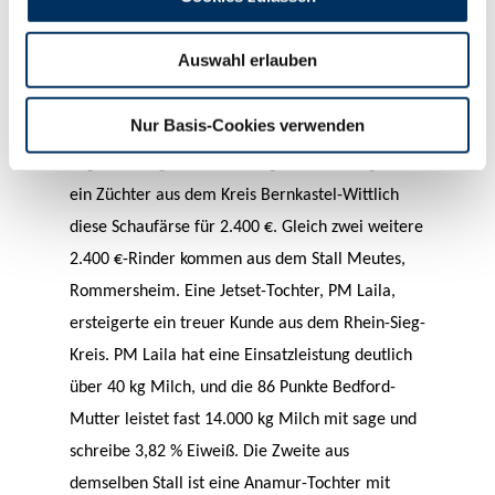
mit 87 Punkten. Milch satt. Und das bei guter
Langlebigkeit, immerhin hat die Großmutter in 8
Auswahl erlauben
Laktationen produziert, und in der Höchstleistung
stehen bei dieser Holsteinfärse über 13.000 kg
Nur Basis-Cookies verwenden
Milch mit 3,7 % Eiweiß. Mit einer eigenen
Tagesleistung von über 40 kg Milch ersteigerte
ein Züchter aus dem Kreis Bernkastel-Wittlich
diese Schaufärse für 2.400 €. Gleich zwei weitere
2.400 €-Rinder kommen aus dem Stall Meutes,
Rommersheim. Eine Jetset-Tochter, PM Laila,
ersteigerte ein treuer Kunde aus dem Rhein-Sieg-
Kreis. PM Laila hat eine Einsatzleistung deutlich
über 40 kg Milch, und die 86 Punkte Bedford-
Mutter leistet fast 14.000 kg Milch mit sage und
schreibe 3,82 % Eiweiß. Die Zweite aus
demselben Stall ist eine Anamur-Tochter mit