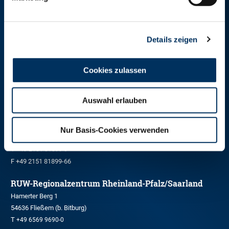
RINDER-UNION WEST eG
Details zeigen
RUW-Zentrale Münster
Schiffahrter Damm 235a
48147 Münster
Cookies zulassen
T
+49 251 9288-0
F +49 251 9288-219/236
Auswahl erlauben
RUW-Regionalzentrum Nordrhein
Kleinewefersstraße 160
Nur Basis-Cookies verwenden
47803 Krefeld
T
+49 2151 81899-0
F +49 2151 81899-66
RUW-Regionalzentrum Rheinland-Pfalz/Saarland
Hamerter Berg 1
54636 Fließem (b. Bitburg)
T
+49 6569 9690-0