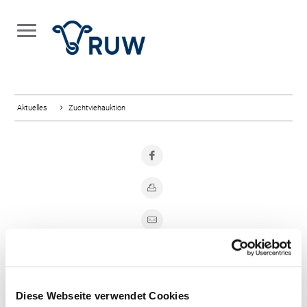
Aktuelles
Zuchtviehauktion
Zuchtviehauktion
Diese Webseite verwendet Cookies
16.
04.
2025
,
Mittwoch