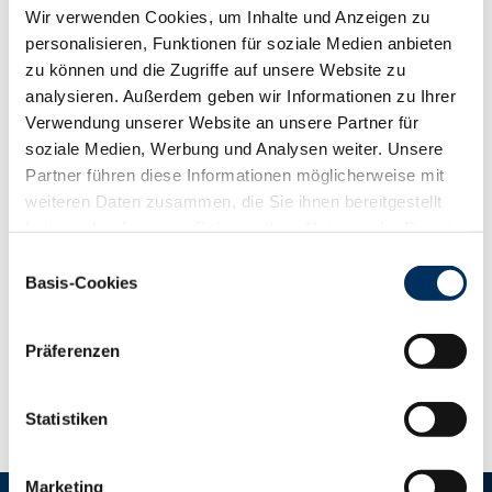
Wir verwenden Cookies, um Inhalte und Anzeigen zu
personalisieren, Funktionen für soziale Medien anbieten
zu können und die Zugriffe auf unsere Website zu
Uhrzeit:
analysieren. Außerdem geben wir Informationen zu Ihrer
Verwendung unserer Website an unsere Partner für
10:00 Uhr
soziale Medien, Werbung und Analysen weiter. Unsere
Partner führen diese Informationen möglicherweise mit
Veranstaltungsort:
weiteren Daten zusammen, die Sie ihnen bereitgestellt
Krefeld
haben oder die sie im Rahmen Ihrer Nutzung der Dienste
gesammelt haben. Sie geben Einwilligung zu unseren
Einwilligungsauswahl
Cookies, wenn Sie unsere Webseite weiterhin nutzen.
Basis-Cookies
Datenschutzerklärung
|
Impressum
ZUR ÜBERSICHT
Präferenzen
Statistiken
Marketing