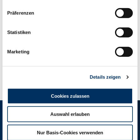
Datenschutzerklärung
|
Impressum
Telefon
*
Präferenzen
Fax
Statistiken
Marketing
>
Details zeigen
Cookies zulassen
RINDER-UNION WEST eG
Auswahl erlauben
RUW-Zentrale Münster
Nur Basis-Cookies verwenden
Schiffahrter Damm 235a