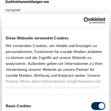
Zuchtviehanmeldungen von
Vorname
*
Nachname
*
Diese Webseite verwendet Cookies
Wir verwenden Cookies, um Inhalte und Anzeigen zu
Strasse/Nr.
*
personalisieren, Funktionen für soziale Medien anbieten
zu können und die Zugriffe auf unsere Website zu
analysieren. Außerdem geben wir Informationen zu Ihrer
PLZ
*
Verwendung unserer Website an unsere Partner für
soziale Medien, Werbung und Analysen weiter. Unsere
Ort
*
Partner führen diese Informationen möglicherweise mit
weiteren Daten zusammen, die Sie ihnen bereitgestellt
haben oder die sie im Rahmen Ihrer Nutzung der Dienste
E-Mail
*
gesammelt haben. Sie geben Einwilligung zu unseren
Einwilligungsauswahl
Cookies, wenn Sie unsere Webseite weiterhin nutzen.
Basis-Cookies