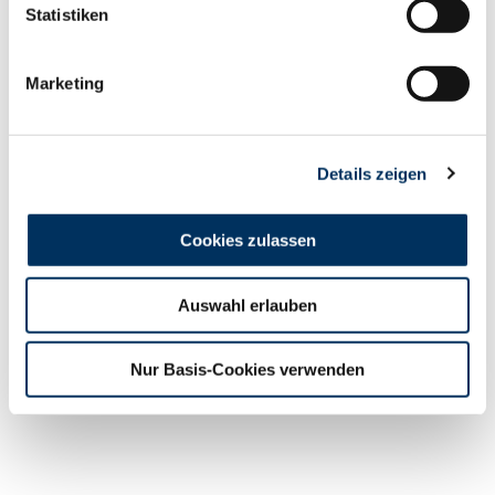
Statistiken
einer gewohnt sicheren Vorstellung „nur“ mit dem zweiten
Platz in seiner Klasse bedacht wurde, schwanden die
Chancen auf einen der Siegertitel. In der Endauswahl
Marketing
wurden die Karten allerdings wieder neu gemischt und
sowohl Jens als auch Thomas konnten noch einmal
angreifen. Diese Chance ließ sich Thomas dann auch nicht
Details zeigen
nehmen und zog hinter dem an diesem Tag überragenden
Carsten Martens aus Detern (VOST) noch auf den
Reservesiegerplatz. Somit konnte die RUW sich am Ende
Cookies zulassen
erneut über ein tolles Ergebnis freuen und sich wieder
einmal in die Siegerlisten eintragen. Heinrich Schulte hat
Auswahl erlauben
viele schöne Momente mit seiner Kamera festgehalten.
Schaut doch einfach mal in sein Album rein, es lohnt sich!
fotoalbum.web.de/gast/hein.schulte/DHV_Schau_OL_07
Nur Basis-Cookies verwenden
Maik Kalthaus