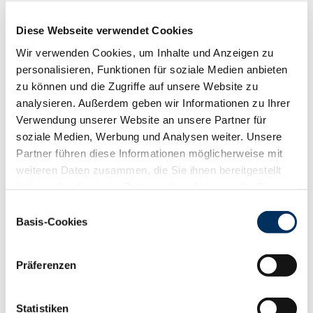
der LVM-Versicherungsagentur Frank Westermann für die
zusätzliche finanzielle Unterstützung. Ohne euch wäre die
Diese Webseite verwendet Cookies
Umsetzung dieser großartigen Veranstaltungen nicht
möglich gewesen!
Wir verwenden Cookies, um Inhalte und Anzeigen zu
personalisieren, Funktionen für soziale Medien anbieten
Mit vielen neuen Eindrücken und Erfahrungen freuen wir
zu können und die Zugriffe auf unsere Website zu
uns schon auf die nächsten gemeinsamen
analysieren. Außerdem geben wir Informationen zu Ihrer
Veranstaltungen und darauf, weiter zusammen zu lernen
Verwendung unserer Website an unsere Partner für
und zu wachsen!
soziale Medien, Werbung und Analysen weiter. Unsere
Partner führen diese Informationen möglicherweise mit
weiteren Daten zusammen, die Sie ihnen bereitgestellt
haben oder die sie im Rahmen Ihrer Nutzung der Dienste
gesammelt haben. Sie geben Einwilligung zu unseren
Einwilligungsauswahl
Cookies, wenn Sie unsere Webseite weiterhin nutzen.
Basis-Cookies
Datenschutzerklärung
|
Impressum
Präferenzen
Statistiken