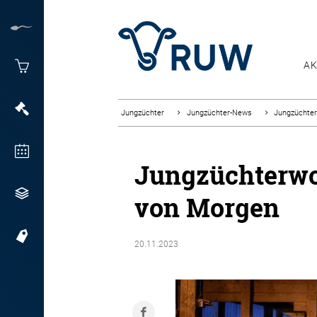
AK
Jungzüchter
Jungzüchter-News
Jungzüchter
Jungzüchterwor
von Morgen
20.11.2023