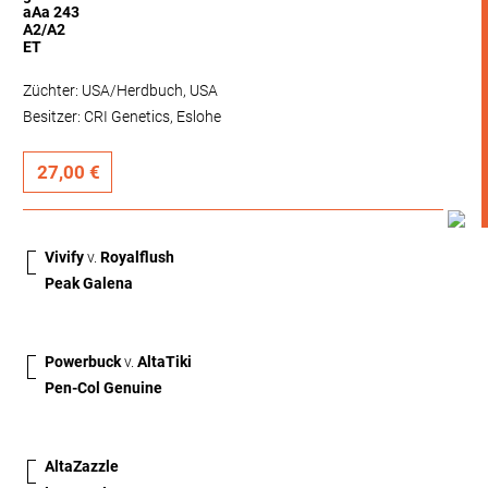
aAa 243
A2/A2
ET
Züchter: USA/Herdbuch, USA
Besitzer: CRI Genetics, Eslohe
27,00 €
Vivify
v.
Royalflush
Peak Galena
Powerbuck
v.
AltaTiki
Pen-Col Genuine
AltaZazzle