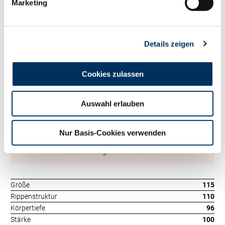
Marketing
Eiweiß kg
+68
RZ
Persistenz
114
RZD
91
RZ
Robot
0
Details zeigen
Exterieur
115
RZE
Cookies zulassen
Milchtyp
113
Körper
100
Auswahl erlauben
Fundament
107
Euter
112
Nur Basis-Cookies verwenden
Balkendiagramm einblenden
Größe
115
Rippenstruktur
110
Körpertiefe
96
Stärke
100