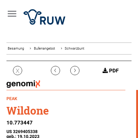
Besamung
Bullenangebot
Schwarzbunt
‹
›
X
PDF
PEAK
Wildone
10.773447
US 3269405338
geb.: 19.10.2023