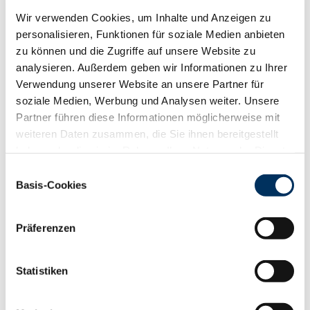
RZKm
109
Wir verwenden Cookies, um Inhalte und Anzeigen zu
RZÖko
136
personalisieren, Funktionen für soziale Medien anbieten
Gesundheit
zu können und die Zugriffe auf unsere Website zu
analysieren. Außerdem geben wir Informationen zu Ihrer
88
100
112
124
RZGesund
117
Verwendung unserer Website an unsere Partner für
RZ
Euterfit
108
soziale Medien, Werbung und Analysen weiter. Unsere
RZ
Klaue
106
Partner führen diese Informationen möglicherweise mit
RZ
Metabol
111
weiteren Daten zusammen, die Sie ihnen bereitgestellt
RZ
Repro
111
haben oder die sie im Rahmen Ihrer Nutzung der Dienste
DD
control
102
gesammelt haben. Sie geben Einwilligung zu unseren
Einwilligungsauswahl
RZ
Kälberfit
103
Cookies, wenn Sie unsere Webseite weiterhin nutzen.
Basis-Cookies
Datenschutzerklärung
|
Impressum
Produktion
139
RZM
Präferenzen
Milch kg
+2139
Fett %
-0.03
Statistiken
Fett kg
+80
Eiweiß %
-0.04