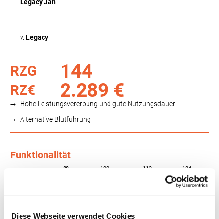
Legacy Jan
v.
Legacy
144
RZG
2.289 €
RZ€
Hohe Leistungsvererbung und gute Nutzungsdauer
Alternative Blutführung
Funktionalität
88
100
112
124
RZN
118
RZS
121
RZR
111
RZKd
97
Diese Webseite verwendet Cookies