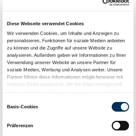
88
100
112
124
RZN
123
RZS
115
Diese Webseite verwendet Cookies
RZR
112
Wir verwenden Cookies, um Inhalte und Anzeigen zu
RZKd
110
personalisieren, Funktionen für soziale Medien anbieten
RZKm
112
zu können und die Zugriffe auf unsere Website zu
RZÖko
140
analysieren. Außerdem geben wir Informationen zu Ihrer
Gesundheit
Verwendung unserer Website an unsere Partner für
88
100
112
124
soziale Medien, Werbung und Analysen weiter. Unsere
RZGesund
115
Partner führen diese Informationen möglicherweise mit
RZ
Euterfit
110
weiteren Daten zusammen, die Sie ihnen bereitgestellt
RZ
Klaue
106
haben oder die sie im Rahmen Ihrer Nutzung der Dienste
RZ
Metabol
107
gesammelt haben. Sie geben Einwilligung zu unseren
Einwilligungsauswahl
RZ
Repro
105
Cookies, wenn Sie unsere Webseite weiterhin nutzen.
Basis-Cookies
DD
control
99
Datenschutzerklärung
|
Impressum
RZ
Kälberfit
111
Präferenzen
Produktion
144
RZM