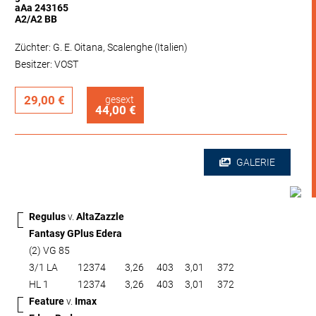
aAa 243165
A2/A2 BB
Züchter: G. E. Oitana, Scalenghe (Italien)
Besitzer: VOST
29,00 €
gesext
44,00 €
GALERIE
Regulus
v.
AltaZazzle
Fantasy GPlus Edera
(2) VG 85
3/1 LA
12374
3,26
403
3,01
372
HL 1
12374
3,26
403
3,01
372
Feature
v.
Imax