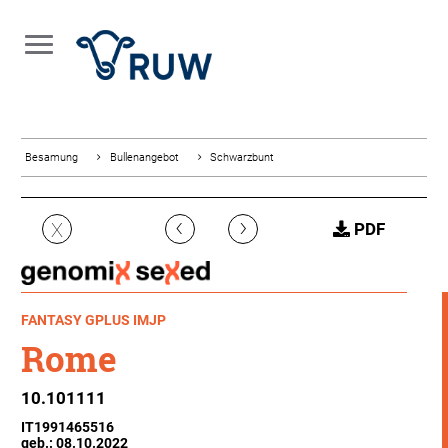
Besamung
Bullenangebot
Schwarzbunt
‹
›
X
PDF
FANTASY GPLUS IMJP
Rome
10.101111
IT1991465516
geb.: 08.10.2022