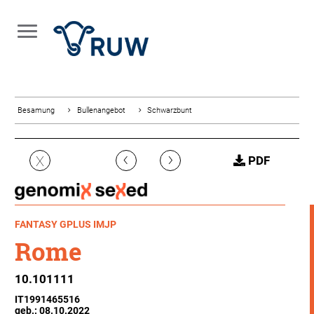
Besamung
Bullenangebot
Schwarzbunt
‹
›
X
PDF
FANTASY GPLUS IMJP
Rome
10.101111
IT1991465516
geb.: 08.10.2022