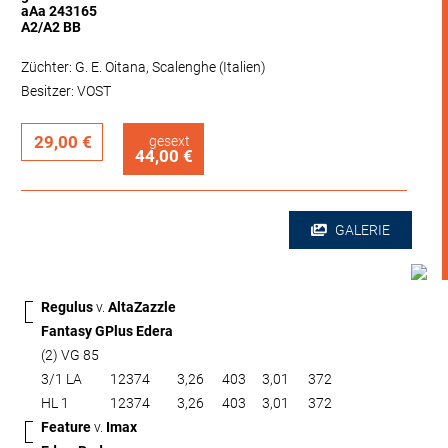
aAa 243165
A2/A2 BB
Züchter: G. E. Oitana, Scalenghe (Italien)
Besitzer: VOST
29,00 €
gesext
44,00 €
GALERIE
Regulus
v.
AltaZazzle
Fantasy GPlus Edera
(2) VG 85
3/1 LA
12374
3,26
403
3,01
372
HL 1
12374
3,26
403
3,01
372
Feature
v.
Imax