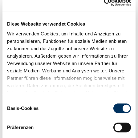
88
100
112
124
RZN
123
RZS
115
Diese Webseite verwendet Cookies
RZR
112
Wir verwenden Cookies, um Inhalte und Anzeigen zu
RZKd
110
personalisieren, Funktionen für soziale Medien anbieten
RZKm
112
zu können und die Zugriffe auf unsere Website zu
RZÖko
140
analysieren. Außerdem geben wir Informationen zu Ihrer
Gesundheit
Verwendung unserer Website an unsere Partner für
88
100
112
124
soziale Medien, Werbung und Analysen weiter. Unsere
RZGesund
115
Partner führen diese Informationen möglicherweise mit
RZ
Euterfit
110
weiteren Daten zusammen, die Sie ihnen bereitgestellt
RZ
Klaue
106
haben oder die sie im Rahmen Ihrer Nutzung der Dienste
RZ
Metabol
107
gesammelt haben. Sie geben Einwilligung zu unseren
Einwilligungsauswahl
RZ
Repro
105
Cookies, wenn Sie unsere Webseite weiterhin nutzen.
Basis-Cookies
DD
control
99
Datenschutzerklärung
|
Impressum
RZ
Kälberfit
111
Präferenzen
Produktion
144
RZM