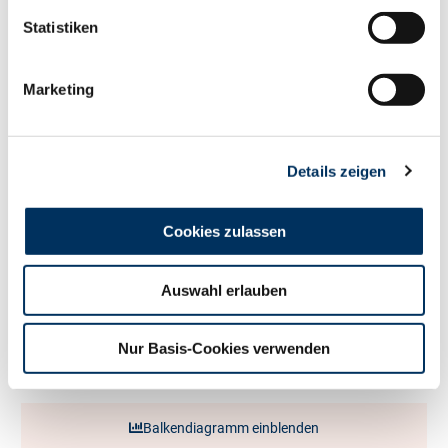
Statistiken
Milch kg
+1521
Fett %
+0.32
Marketing
Fett kg
+99
Eiweiß %
+0.16
Eiweiß kg
+72
RZ
Persistenz
120
Details zeigen
RZD
103
RZ
Robot
103
Exterieur
Cookies zulassen
106
RZE
Auswahl erlauben
Milchtyp
110
Körper
107
Nur Basis-Cookies verwenden
Fundament
98
Euter
104
Balkendiagramm einblenden