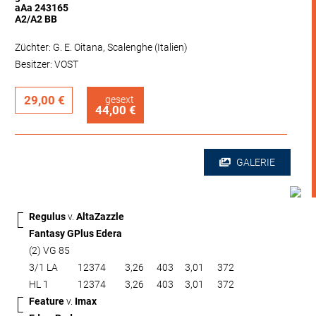
aAa 243165
A2/A2 BB
Züchter: G. E. Oitana, Scalenghe (Italien)
Besitzer: VOST
29,00 €
gesext
44,00 €
GALERIE
Regulus
v.
AltaZazzle
Fantasy GPlus Edera
(2) VG 85
3/1 LA
12374
3,26
403
3,01
372
HL 1
12374
3,26
403
3,01
372
Feature
v.
Imax