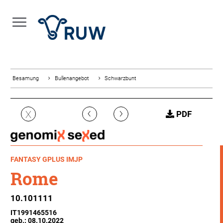
Besamung
Bullenangebot
Schwarzbunt
‹
›
X
PDF
FANTASY GPLUS IMJP
Rome
10.101111
IT1991465516
geb.: 08.10.2022