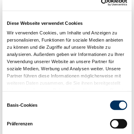
88
100
112
124
RZN
123
RZS
115
Diese Webseite verwendet Cookies
RZR
112
Wir verwenden Cookies, um Inhalte und Anzeigen zu
RZKd
110
personalisieren, Funktionen für soziale Medien anbieten
RZKm
112
zu können und die Zugriffe auf unsere Website zu
RZÖko
140
analysieren. Außerdem geben wir Informationen zu Ihrer
Gesundheit
Verwendung unserer Website an unsere Partner für
88
100
112
124
soziale Medien, Werbung und Analysen weiter. Unsere
RZGesund
115
Partner führen diese Informationen möglicherweise mit
RZ
Euterfit
110
weiteren Daten zusammen, die Sie ihnen bereitgestellt
RZ
Klaue
106
haben oder die sie im Rahmen Ihrer Nutzung der Dienste
RZ
Metabol
107
gesammelt haben. Sie geben Einwilligung zu unseren
Einwilligungsauswahl
RZ
Repro
105
Cookies, wenn Sie unsere Webseite weiterhin nutzen.
Basis-Cookies
DD
control
99
Datenschutzerklärung
|
Impressum
RZ
Kälberfit
111
Präferenzen
Produktion
144
RZM