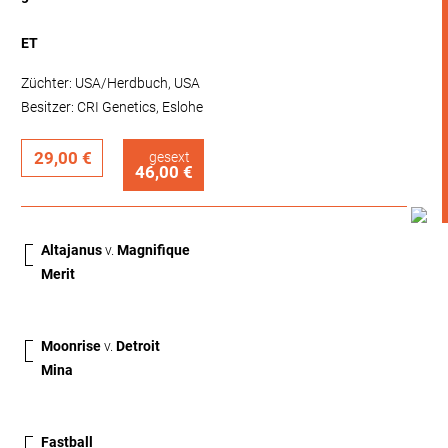
ET
Züchter: USA/Herdbuch, USA
Besitzer: CRI Genetics, Eslohe
29,00 €
gesext
46,00 €
Altajanus
v.
Magnifique
Merit
Moonrise
v.
Detroit
Mina
Fastball