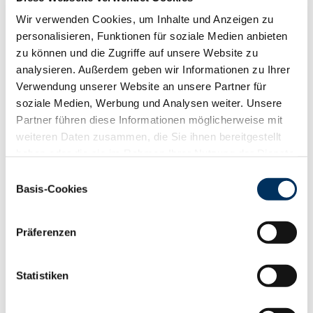
RZR
101
Wir verwenden Cookies, um Inhalte und Anzeigen zu
RZKd
106
personalisieren, Funktionen für soziale Medien anbieten
RZKm
112
zu können und die Zugriffe auf unsere Website zu
RZÖko
139
analysieren. Außerdem geben wir Informationen zu Ihrer
Gesundheit
Verwendung unserer Website an unsere Partner für
88
100
112
124
soziale Medien, Werbung und Analysen weiter. Unsere
RZGesund
115
Partner führen diese Informationen möglicherweise mit
RZ
Euterfit
109
weiteren Daten zusammen, die Sie ihnen bereitgestellt
RZ
Klaue
103
haben oder die sie im Rahmen Ihrer Nutzung der Dienste
RZ
Metabol
108
gesammelt haben. Sie geben Einwilligung zu unseren
Einwilligungsauswahl
RZ
Repro
110
Cookies, wenn Sie unsere Webseite weiterhin nutzen.
Basis-Cookies
DD
control
106
Datenschutzerklärung
|
Impressum
RZ
Kälberfit
102
Präferenzen
Produktion
152
RZM
Statistiken
Milch kg
+1969
Fett %
+0.5