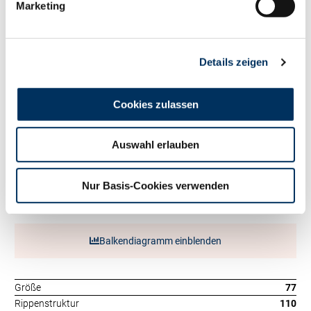
Marketing
Fett kg
+142
Eiweiß %
+0.05
Eiweiß kg
+74
RZ
Persistenz
109
Details zeigen
RZD
105
RZ
Robot
0
Exterieur
Cookies zulassen
87
RZE
Auswahl erlauben
Milchtyp
115
Körper
73
Nur Basis-Cookies verwenden
Fundament
96
Euter
92
Balkendiagramm einblenden
Größe
77
Rippenstruktur
110