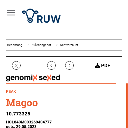
Besamung
Bullenangebot
Schwarzbunt
‹
›
X
PDF
PEAK
Magoo
10.773325
HOL840M003269404777
geb.: 29.05.2023