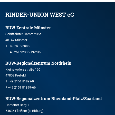
RINDER-UNION WEST eG
RUW-Zentrale Münster
Schiffahrter Damm 235a
48147 Münster
T
+49 251 9288-0
F +49 251 9288-219/236
RUW-Regionalzentrum Nordrhein
Kleinewefersstraße 160
47803 Krefeld
T
+49 2151 81899-0
F +49 2151 81899-66
RUW-Regionalzentrum Rheinland-Pfalz/Saarland
Hamerter Berg 1
54636 Fließem (b. Bitburg)