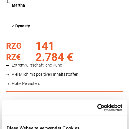
Martha
v.
Dynasty
141
RZG
2.784 €
RZ€
Extrem wirtschaftliche Kühe
Viel Milch mit positiven Inhaltsstoffen
Hohe Persistenz
Funktionalität
88
100
112
124
RZN
115
RZS
109
Diese Webseite verwendet Cookies