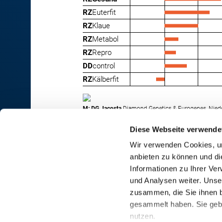
RZ
Euterfit
RZ
Klaue
RZ
Metabol
RZ
Repro
DD
control
RZ
Kälberfit
M: DG Jacosta
Diamond Genetics & Eurogenes, Nied
Diese Webseite verwende
Wir verwenden Cookies, um
anbieten zu können und di
RINDER-UNION WEST eG
Informationen zu Ihrer Ve
und Analysen weiter. Unse
RUW-Zentrale Münster
zusammen, die Sie ihnen b
Schiffahrter Damm 235a
gesammelt haben. Sie gebe
48147 Münster
nutzen.
T
+49 251 9288-0