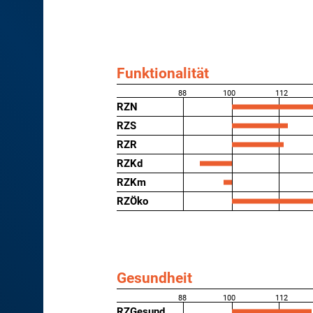
Funktionalität
88
100
112
RZN
RZS
RZR
RZKd
RZKm
RZÖko
Gesundheit
88
100
112
RZGesund