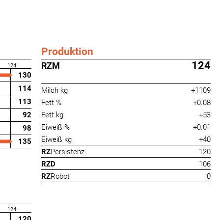
Produktion
124
RZM
124
130
114
Milch kg
+1109
113
Fett %
+0.08
92
Fett kg
+53
Eiweiß %
+0.01
98
Eiweiß kg
+40
135
RZ
Persistenz
120
RZD
106
RZ
Robot
0
124
120