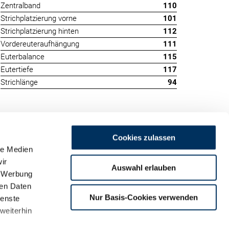
Zentralband
110
Strichplatzierung vorne
101
Strichplatzierung hinten
112
Vordereuteraufhängung
111
Euterbalance
115
Eutertiefe
117
Strichlänge
94
Cookies zulassen
le Medien
ir
Auswahl erlauben
, Werbung
ren Daten
m
Nur Basis-Cookies verwenden
ienste
land
weiterhin