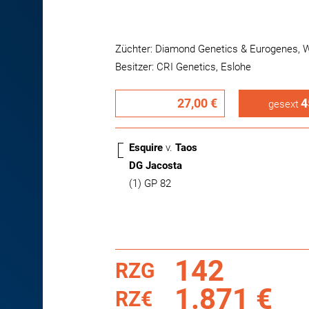
Züchter: Diamond Genetics & Eurogenes, W
Besitzer: CRI Genetics, Eslohe
27,00 €
4
gesext
Esquire
v.
Taos
DG Jacosta
(1) GP 82
142
RZG
1.871 €
RZ€