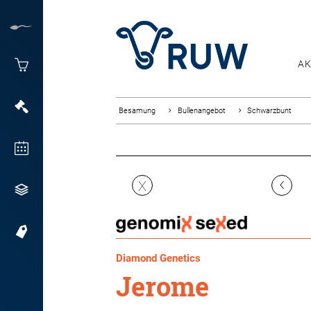
AK
Besamung
Bullenangebot
Schwarzbunt
‹
X
Diamond Genetics
Jerome