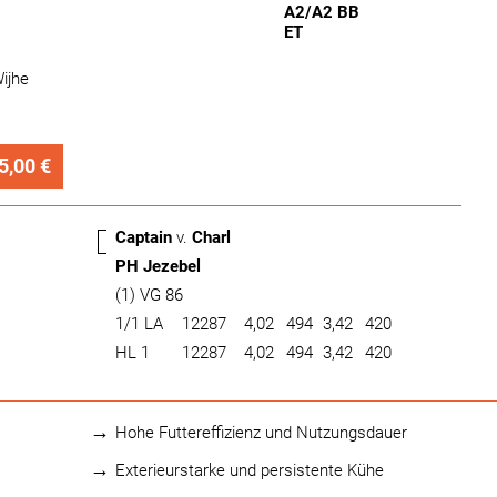
A2/A2 BB
ET
ijhe
5,00 €
Captain
v.
Charl
PH Jezebel
(1) VG 86
1/1 LA
12287
4,02
494
3,42
420
HL 1
12287
4,02
494
3,42
420
Hohe Futtereffizienz und Nutzungsdauer
Exterieurstarke und persistente Kühe