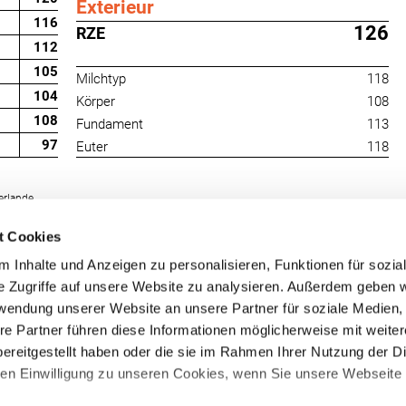
Exterieur
116
126
RZE
112
105
Milchtyp
118
104
Körper
108
108
Fundament
113
97
Euter
118
erlande
t Cookies
 Inhalte und Anzeigen zu personalisieren, Funktionen für sozia
e Zugriffe auf unsere Website zu analysieren. Außerdem geben w
rwendung unserer Website an unsere Partner für soziale Medien
re Partner führen diese Informationen möglicherweise mit weite
RUW-Regionalzentrum
RUW-Regionalzentru
ereitgestellt haben oder die sie im Rahmen Ihrer Nutzung der D
Nordrhein
Rheinland-Pfalz/Saar
n Einwilligung zu unseren Cookies, wenn Sie unsere Webseite 
Kleinewefersstraße 160
Hamerter Berg 1