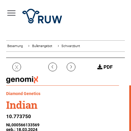
Besamung
Bullenangebot
Schwarzbunt
‹
›
X
PDF
Diamond Genetics
Indian
10.773750
NL000566133569
geb.: 18.03.2024