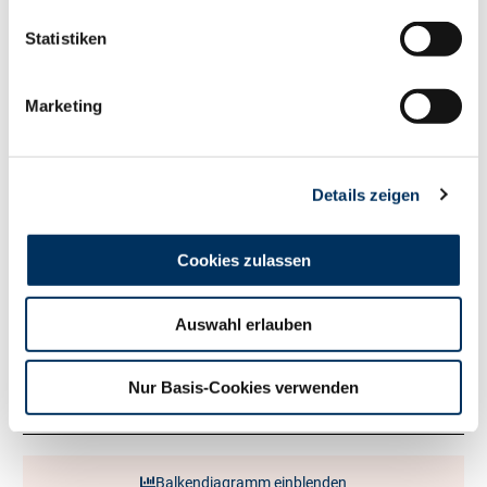
139
RZM
Statistiken
Milch kg
+877
Fett %
+0.46
Marketing
Fett kg
+87
Eiweiß %
+0.3
Eiweiß kg
+64
RZ
Persistenz
100
Details zeigen
RZD
107
RZ
Robot
0
Cookies zulassen
Exterieur
106
RZE
Auswahl erlauben
Milchtyp
101
Körper
91
Nur Basis-Cookies verwenden
Fundament
103
Euter
111
Balkendiagramm einblenden