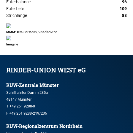
Euterbalance
96
Eutertiefe
109
Strichlänge
88
MMM: Ista
Carstens, Visselhövede
Imagine
RINDER-UNION WEST eG
RUW-Zentrale Münster
Schiffahrter Damm 235a
48147 Münster
T
+49 251 9288-0
F +49 251 9288-219/236
RUW-Regionalzentrum Nordrhein