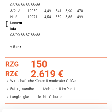
02/86-86-83-88/86
3/2 LA
12050
4,49
541
3,90
470
HL 2
12971
4,54
589
3,85
499
Lenovo
Ista
03/90-88-87-88/88
v.
Benz
150
RZG
2.619 €
RZ€
Wirtschaftliche Kühe mit moderater Größe
Eutergesundheit und Melkbarkeit im Paket
Langlebigkeit und leichte Geburten