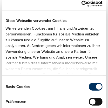
Funktionalität
88
100
112
124
RZN
129
RZS
112
Diese Webseite verwendet Cookies
RZR
116
Wir verwenden Cookies, um Inhalte und Anzeigen zu
RZKd
111
personalisieren, Funktionen für soziale Medien anbieten
RZKm
114
zu können und die Zugriffe auf unsere Website zu
RZÖko
144
analysieren. Außerdem geben wir Informationen zu Ihrer
Gesundheit
Verwendung unserer Website an unsere Partner für
soziale Medien, Werbung und Analysen weiter. Unsere
88
100
112
124
RZGesund
122
Partner führen diese Informationen möglicherweise mit
RZ
Euterfit
110
weiteren Daten zusammen, die Sie ihnen bereitgestellt
RZ
Klaue
121
haben oder die sie im Rahmen Ihrer Nutzung der Dienste
RZ
Metabol
102
gesammelt haben. Sie geben Einwilligung zu unseren
Einwilligungsauswahl
Cookies, wenn Sie unsere Webseite weiterhin nutzen.
RZ
Repro
115
Basis-Cookies
Datenschutzerklärung
|
Impressum
DD
control
124
RZ
Kälberfit
97
Präferenzen
Produktion