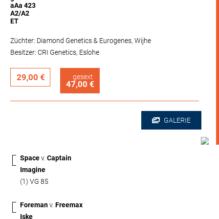
aAa 423
A2/A2
ET
Züchter: Diamond Genetics & Eurogenes, Wijhe
Besitzer: CRI Genetics, Eslohe
29,00 €
gesext
47,00 €
GALERIE
Space
v.
Captain
Imagine
(1) VG 85
Foreman
v.
Freemax
Iske