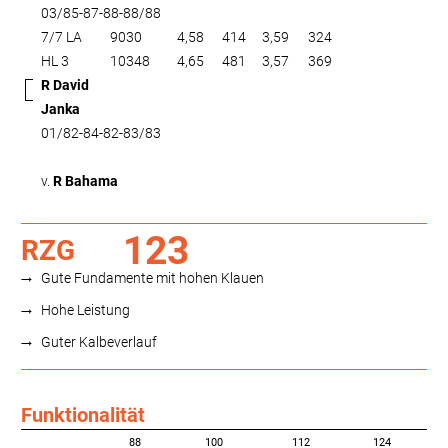
03/85-87-88-88/88
7/7 LA
9030
4,58
414
3,59
324
HL 3
10348
4,65
481
3,57
369
R David
Janka
01/82-84-82-83/83
v.
R Bahama
123
RZG
Gute Fundamente mit hohen Klauen
Hohe Leistung
Guter Kalbeverlauf
Funktionalität
88
100
112
124