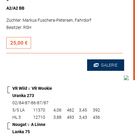
R
o
t
v
i
e
h
A
n
g
l
e
A2/A2 BB
Züchter: Markus Fuschera-Petersen, Fahrdorf
Besitzer: RSH
25,00 €
GALERIE
VR Wild
v.
VR Wookie
Uranka 273
02/84-87-86-87/87
5/5 LA
11370
4,06
462
3,45
392
HL 3
12710
3,88
493
3,43
436
Nougat
v.
A Linne
Lanka 75