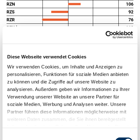
RZN
106
RZS
92
RZR
76
RZKd
112
RZKm
104
RZÖko
Gesundheit
Diese Webseite verwendet Cookies
88
100
112
124
RZGesund
0
Wir verwenden Cookies, um Inhalte und Anzeigen zu
personalisieren, Funktionen für soziale Medien anbieten
RZ
Euterfit
zu können und die Zugriffe auf unsere Website zu
RZ
Klaue
analysieren. Außerdem geben wir Informationen zu Ihrer
RZ
Metabol
Verwendung unserer Website an unsere Partner für
RZ
Repro
soziale Medien, Werbung und Analysen weiter. Unsere
DD
control
Partner führen diese Informationen möglicherweise mit
RZ
Kälberfit
115
weiteren Daten zusammen, die Sie ihnen bereitgestellt
Produktion
haben oder die sie im Rahmen Ihrer Nutzung der Dienste
128
RZM
gesammelt haben. Sie geben Einwilligung zu unseren
Einwilligungsauswahl
Tö./Betr.
312/80