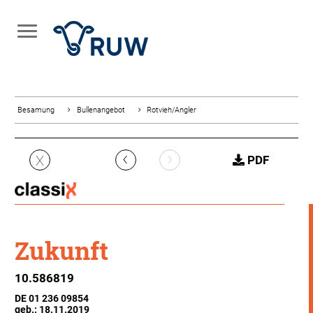
Besamung
Bullenangebot
Rotvieh/Angler
‹
›
X
PDF
Zukunft
10.586819
DE 01 236 09854
geb.: 18.11.2019