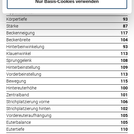
Nur Basis-Cookies verwenden
Größe
104
Rippenstruktur
109
Körpertiefe
93
Stärke
87
Beckenneigung
117
Beckenbreite
104
Hinterbeinwinkelung
93
Klauenwinkel
113
Sprunggelenk
108
Hinterbeinstellung
109
Vorderbeinstellung
113
Bewegung
115
Hintereuterhöhe
100
Zentralband
101
Strichplatzierung vorne
106
Strichplatzierung hinten
102
Vordereuteraufhängung
105
Euterbalance
105
Eutertiefe
110