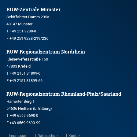
RUW-Zentrale Münster
Schiffahrter Damm 235a
48147 Münster
T
+49 251 9288-0
F +49 251 9288-219/236
RUW-Regionalzentrum Nordrhein
Kleinewefersstraße 160
47803 Krefeld
T
+49 2151 81899-0
F +49 2151 81899-66
RUW-Regionalzentrum Rheinland-Pfalz/Saarland
Hamerter Berg 1
54636 Fließem (b. Bitburg)
T
+49 6569 9690-0
F +49 6569 9690-99
Impressum
Datenschutz
Kontakt