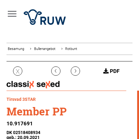
Besamung
Bullenangebot
Rotbunt
‹
›
X
PDF
Tirsvad 3STAR
Member PP
10.917691
DK 02518408934
geb.: 20.09.2021