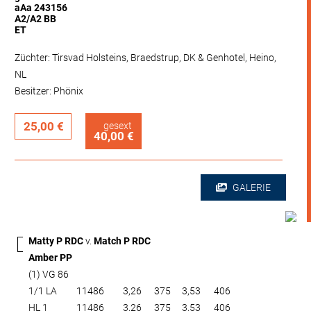
aAa 243156
A2/A2 BB
ET
Züchter: Tirsvad Holsteins, Braedstrup, DK & Genhotel, Heino,
NL
Besitzer: Phönix
25,00 €
gesext
40,00 €
GALERIE
Matty P RDC
v.
Match P RDC
Amber PP
(1) VG 86
1/1 LA
11486
3,26
375
3,53
406
HL 1
11486
3,26
375
3,53
406