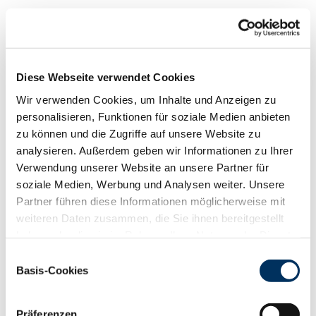
Funktionalität
88
100
112
124
RZN
123
Diese Webseite verwendet Cookies
RZS
108
Wir verwenden Cookies, um Inhalte und Anzeigen zu
RZR
91
personalisieren, Funktionen für soziale Medien anbieten
RZKd
100
zu können und die Zugriffe auf unsere Website zu
RZKm
98
analysieren. Außerdem geben wir Informationen zu Ihrer
RZÖko
133
Verwendung unserer Website an unsere Partner für
Gesundheit
soziale Medien, Werbung und Analysen weiter. Unsere
Partner führen diese Informationen möglicherweise mit
88
100
112
124
RZGesund
120
weiteren Daten zusammen, die Sie ihnen bereitgestellt
RZ
Euterfit
108
haben oder die sie im Rahmen Ihrer Nutzung der Dienste
RZ
Klaue
123
gesammelt haben. Sie geben Einwilligung zu unseren
Einwilligungsauswahl
RZ
Metabol
108
Cookies, wenn Sie unsere Webseite weiterhin nutzen.
Basis-Cookies
Datenschutzerklärung
|
Impressum
RZ
Repro
103
DD
control
125
Präferenzen