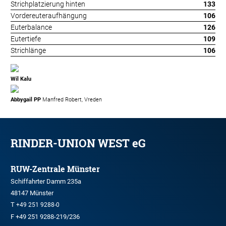
Strichplatzierung hinten
133
Vordereuteraufhängung
106
Euterbalance
126
Eutertiefe
109
Strichlänge
106
Wil Kalu
Abbygail PP
Manfred Robert, Vreden
RINDER-UNION WEST eG
RUW-Zentrale Münster
Schiffahrter Damm 235a
48147 Münster
T
+49 251 9288-0
F +49 251 9288-219/236