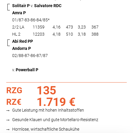
Solitair P
v.
Salvatore RDC
Amra P
01/87-83-86-84/85*
2/2 LA
11359
4,16
473
3,23
367
HL 2
12203
4,18
510
3,18
388
Abi Red PP
Andorra P
02/88-87-86-87/87
v.
Powerball P
135
RZG
1.719 €
RZ€
Gute Leistung mit hohen Inhaltsstoffen
Gesunde Klauen und gute Mortellaro-Resistenz
Hornlose, wirtschaftliche Schaukühe