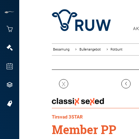
AK
Besamung
Bullenangebot
Rotbunt
‹
X
Tirsvad 3STAR
Member PP