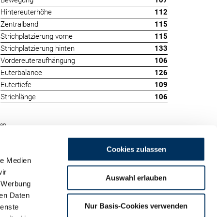
Bewegung
107
Hintereuterhöhe
112
Zentralband
115
Strichplatzierung vorne
115
Strichplatzierung hinten
133
Vordereuteraufhängung
106
Euterbalance
126
Eutertiefe
109
Strichlänge
106
den
Cookies zulassen
le Medien
ir
Auswahl erlauben
, Werbung
ren Daten
m
Nur Basis-Cookies verwenden
ienste
land