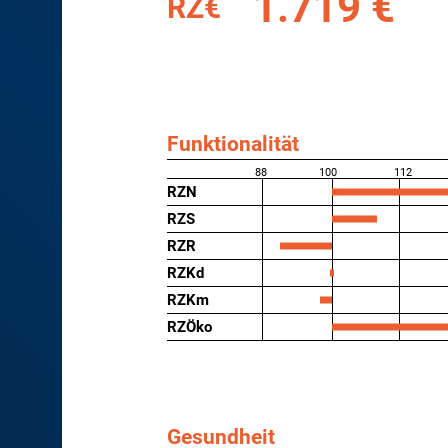
1.719 €
RZ€
Funktionalität
88
100
112
RZN
RZS
RZR
RZKd
RZKm
RZÖko
Gesundheit