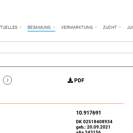
TUELLES
BESAMUNG
VERMARKTUNG
ZUCHT
JU
›
PDF
10.917691
DK 02518408934
geb.: 20.09.2021
aAa 243156