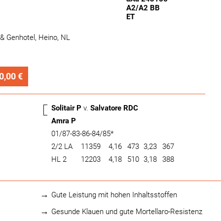
A2/A2 BB
ET
 & Genhotel, Heino, NL
0,00 €
Solitair P
v.
Salvatore RDC
Amra P
01/87-83-86-84/85*
2/2 LA
11359
4,16
473
3,23
367
HL 2
12203
4,18
510
3,18
388
Gute Leistung mit hohen Inhaltsstoffen
Gesunde Klauen und gute Mortellaro-Resistenz