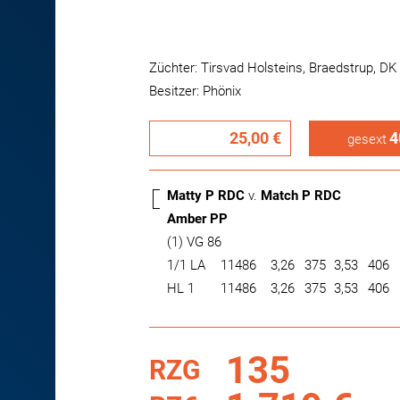
Züchter: Tirsvad Holsteins, Braedstrup, DK
Besitzer: Phönix
25,00 €
4
gesext
Matty P RDC
v.
Match P RDC
Amber PP
(1) VG 86
1/1 LA
11486
3,26
375
3,53
406
HL 1
11486
3,26
375
3,53
406
135
RZG