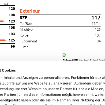
124
120
Exterieur
108
117
RZE
123
Tö./Betr.
17/14
108
Milchtyp
126
103
Körper
107
125
Fundament
104
99
Euter
111
Abbygail PP
Manfred Robert, Vre
t Cookies
 Inhalte und Anzeigen zu personalisieren, Funktionen für sozia
e Zugriffe auf unsere Website zu analysieren. Außerdem geben w
rwendung unserer Website an unsere Partner für soziale Medien
re Partner führen diese Informationen möglicherweise mit weite
RUW-Regionalzentrum
RUW-Regionalzentru
ereitgestellt haben oder die sie im Rahmen Ihrer Nutzung der D
Nordrhein
Rheinland-Pfalz/Saar