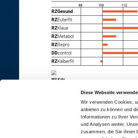
88
100
112
RZGesund
RZ
Euterfit
RZ
Klaue
RZ
Metabol
RZ
Repro
DD
control
RZ
Kälberfit
Wil Kalu
Diese Webseite verwende
Wir verwenden Cookies, um
anbieten zu können und di
RINDER-UNION WEST eG
Informationen zu Ihrer Ve
und Analysen weiter. Unse
RUW-Zentrale Münster
zusammen, die Sie ihnen b
Schiffahrter Damm 235a