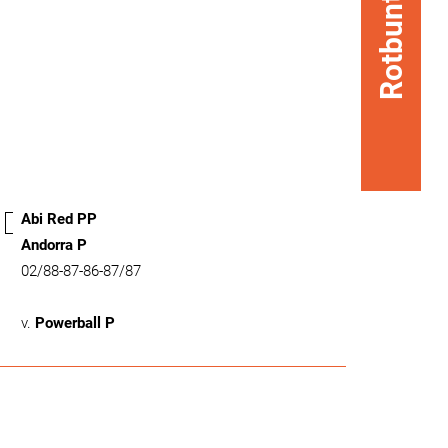
Rotbunt
Abi Red PP
Andorra P
02/88-87-86-87/87
v.
Powerball P