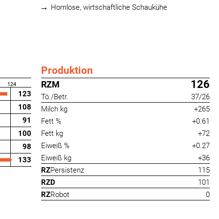
Hornlose, wirtschaftliche Schaukühe
Produktion
126
RZM
124
123
Tö./Betr.
37/26
108
Milch kg
+265
91
Fett %
+0.61
100
Fett kg
+72
Eiweiß %
+0.27
98
Eiweiß kg
+36
133
RZ
Persistenz
115
RZD
101
RZ
Robot
0