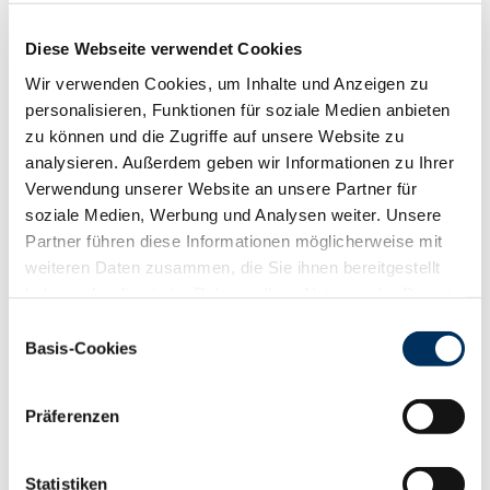
RZN
132
RZS
133
Diese Webseite verwendet Cookies
RZR
103
Wir verwenden Cookies, um Inhalte und Anzeigen zu
RZKd
114
personalisieren, Funktionen für soziale Medien anbieten
RZKm
105
zu können und die Zugriffe auf unsere Website zu
RZÖko
145
analysieren. Außerdem geben wir Informationen zu Ihrer
Gesundheit
Verwendung unserer Website an unsere Partner für
soziale Medien, Werbung und Analysen weiter. Unsere
88
100
112
124
RZGesund
132
Partner führen diese Informationen möglicherweise mit
RZ
Euterfit
122
weiteren Daten zusammen, die Sie ihnen bereitgestellt
RZ
Klaue
118
haben oder die sie im Rahmen Ihrer Nutzung der Dienste
RZ
Metabol
111
gesammelt haben. Sie geben Einwilligung zu unseren
Einwilligungsauswahl
Cookies, wenn Sie unsere Webseite weiterhin nutzen.
RZ
Repro
111
Basis-Cookies
Datenschutzerklärung
|
Impressum
DD
control
119
RZ
Kälberfit
98
Präferenzen
Produktion
130
RZM
Statistiken