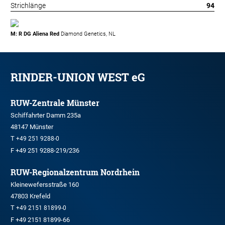
Strichlänge
94
M: R DG Aliena Red
Diamond Genetics, NL
RINDER-UNION WEST eG
RUW-Zentrale Münster
Schiffahrter Damm 235a
48147 Münster
T
+49 251 9288-0
F +49 251 9288-219/236
RUW-Regionalzentrum Nordrhein
Kleinewefersstraße 160
47803 Krefeld
T
+49 2151 81899-0
F +49 2151 81899-66