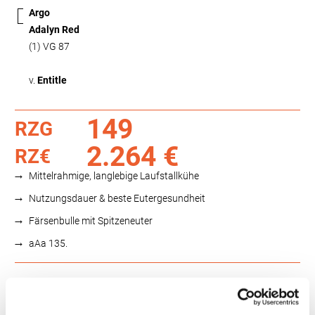
Argo
Adalyn Red
(1) VG 87
v.
Entitle
149
RZG
2.264 €
RZ€
Mittelrahmige, langlebige Laufstallkühe
Nutzungsdauer & beste Eutergesundheit
Färsenbulle mit Spitzeneuter
aAa 135.
Funktionalität
88
100
112
124