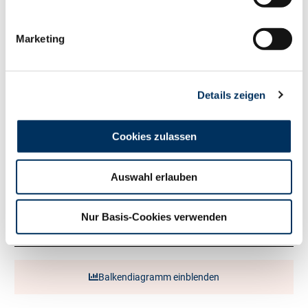
Milch kg
+1442
Fett %
-0.12
Marketing
Fett kg
+45
Eiweiß %
+0.08
Eiweiß kg
+59
RZ
Persistenz
118
Details zeigen
RZD
93
RZ
Robot
0
Cookies zulassen
Exterieur
116
RZE
Auswahl erlauben
Milchtyp
111
Körper
90
Nur Basis-Cookies verwenden
Fundament
110
Euter
116
Balkendiagramm einblenden