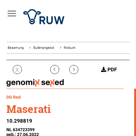
Besamung
Bullenangebot
Rotbunt
‹
›
X
PDF
DG Red
Maserati
10.298819
NL 634723399
geb.: 27.06.2022