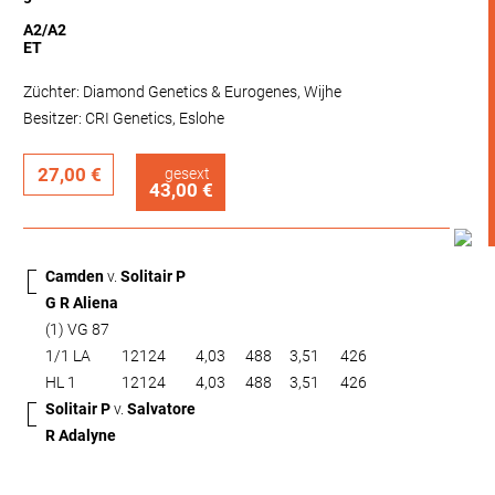
A2/A2
ET
Züchter: Diamond Genetics & Eurogenes, Wijhe
Besitzer: CRI Genetics, Eslohe
27,00 €
gesext
43,00 €
Camden
v.
Solitair P
G R Aliena
(1) VG 87
1/1 LA
12124
4,03
488
3,51
426
HL 1
12124
4,03
488
3,51
426
Solitair P
v.
Salvatore
R Adalyne