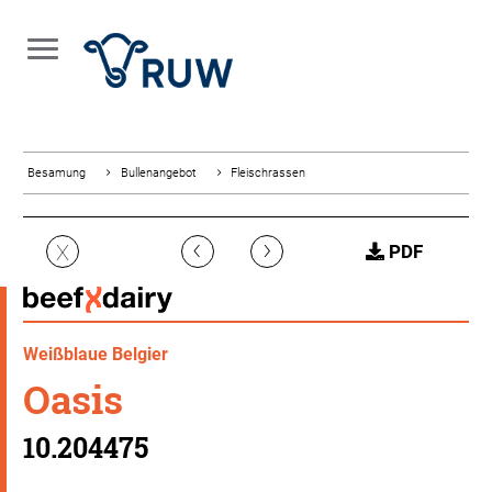
Besamung
Bullenangebot
Fleischrassen
‹
›
X
PDF
Weißblaue Belgier
Oasis
10.204475