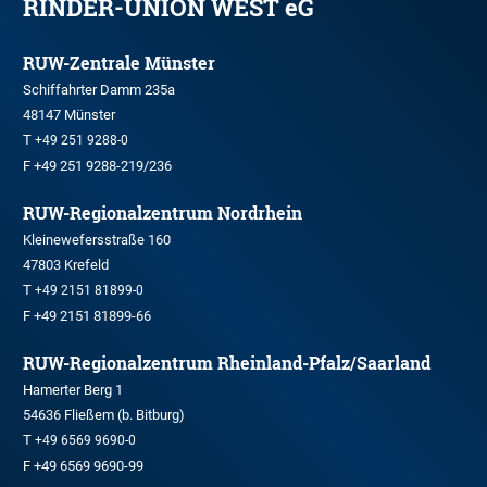
RINDER-UNION WEST eG
RUW-Zentrale Münster
Schiffahrter Damm 235a
48147 Münster
T
+49 251 9288-0
F +49 251 9288-219/236
RUW-Regionalzentrum Nordrhein
Kleinewefersstraße 160
47803 Krefeld
T
+49 2151 81899-0
F +49 2151 81899-66
RUW-Regionalzentrum Rheinland-Pfalz/Saarland
Hamerter Berg 1
54636 Fließem (b. Bitburg)
T
+49 6569 9690-0
F +49 6569 9690-99