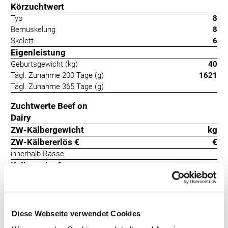
Körzuchtwert
Typ
8
Bemuskelung
8
Skelett
6
Eigenleistung
Geburtsgewicht (kg)
40
Tägl. Zunahme 200 Tage (g)
1621
Tägl. Zunahme 365 Tage (g)
Zuchtwerte Beef on
Dairy
ZW-Kälbergewicht
kg
ZW-Kälbererlös €
€
innerhalb Rasse
Kalbeverlauf
Totgeburten
Oasis vereint englische, dänische und belgische Weißblaue
Diese Webseite verwendet Cookies
Belgier-Genetik. Kreuzungskälber von Oasis erzielen auf