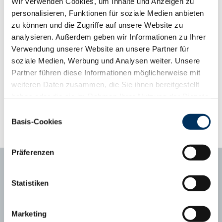
Wir verwenden Cookies, um Inhalte und Anzeigen zu
Absatzveranstaltungen überdurchschnittliche Preise, was auf
personalisieren, Funktionen für soziale Medien anbieten
beste Masteigenschaften hinweist. Oasis steht auch gesext
zu können und die Zugriffe auf unsere Website zu
männlich zur Verfügung.
analysieren. Außerdem geben wir Informationen zu Ihrer
Verwendung unserer Website an unsere Partner für
Phänotyp-Informationen aus der Gebrauchskreuzung
soziale Medien, Werbung und Analysen weiter. Unsere
ab zweiter Kalbung, Abweichung vom Mittelwert
Partner führen diese Informationen möglicherweise mit
Kalbungen
13543
weiteren Daten zusammen, die Sie ihnen bereitgestellt
Abweichungsprofil
+3
+2
+1
Mittel
-1
-2
-3
haben oder die sie im Rahmen Ihrer Nutzung der Dienste
Tragezeit (Tage)
281
282,9
gesammelt haben. Sie geben Einwilligung zu unseren
Einwilligungsauswahl
Kälberfitness (%, 3.-14. LT)
1,7
1,6
Cookies, wenn Sie unsere Webseite weiterhin nutzen.
Basis-Cookies
Datenschutzerklärung
|
Impressum
Präferenzen
Statistiken
Ansprechpartner
Marketing