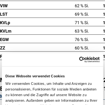
VIW
62 % Si.
LST
69 % Si.
KVLp
71 % Si.
KVLm
63 % Si.
EGW
76 % Si.
ZZ
60 % Si.
PER
60 % Si.
Diese Webseite verwendet Cookies
MW
1
82 % Si.
Wir verwenden Cookies, um Inhalte und Anzeigen zu
EXT. ges.
1
personalisieren, Funktionen für soziale Medien anbieten
118 % Si.
zu können und die Zugriffe auf unsere Website zu
MILCHLEISTUNG
analysieren. Außerdem geben wir Informationen zu Ihrer