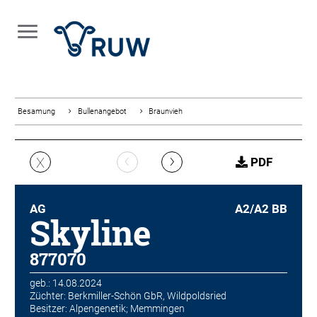
Besamung
Bullenangebot
Braunvieh
‹
›
X
PDF
AG
A2/A2 BB
Skyline
877070
geb.: 14.08.2024
Züchter: Berkmiller-Schön GbR, Wildpoldsried
Besitzer: Alpengenetik; Memmingen