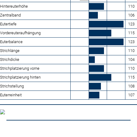
Hintereuterhöhe
110
Zentralband
106
Eutertiefe
123
Vordereuteraufhängung
115
Euterbalance
123
Strichlänge
110
Strichdicke
104
Strichplatzierung vorne
110
Strichplatzierung hinten
115
Strichstellung
108
Euterreinheit
107