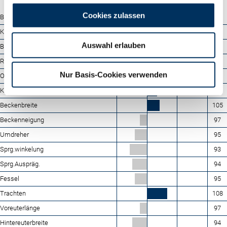
88
100
112
124
Cookies zulassen
Bemuskelung
107
Kreuzhöhe
109
Auswahl erlauben
Brustbreite
105
Rumpftiefe
102
Nur Basis-Cookies verwenden
Oberlinie
91
Körperlänge
104
Beckenbreite
105
Beckenneigung
97
Umdreher
95
Sprg.winkelung
93
Sprg.Auspräg.
94
Fessel
95
Trachten
108
Voreuterlänge
97
Hintereuterbreite
94