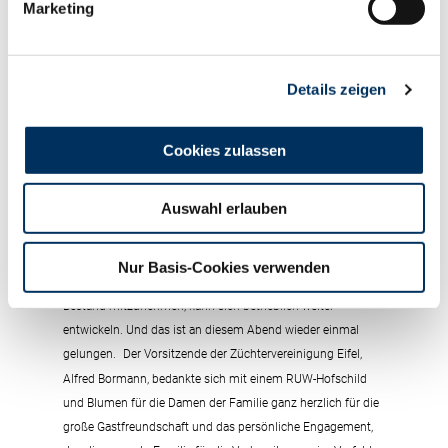
Marketing
Familie allen Besuchern Rede und Antwort.
Deutschland ist raus
Details zeigen
Dank der vielen Sponsoren und der Salat- und
Dessertspenden der Teilnehmer war auch in diesem Jahr
wieder sicher gestellt, dass die zahlreichen Besucher des
Cookies zulassen
Züchterabends rundum mit Verpflegung versorgt werden
konnten. Bei den vielen fachlichen Gesprächen über das
Auswahl erlauben
Gesehene an diesem Abend konnte auch die deutliche
Überlegenheit der Italiener im Länderspiel die gute
Stimmung nicht trüben. Nur wer raus fährt, andere Betriebe
Nur Basis-Cookies verwenden
besichtigt um Ideen und Anregungen für seinen eigenen
Bestand mitzunehmen, kann sich betrieblich weiter
entwickeln. Und das ist an diesem Abend wieder einmal
gelungen.
Der Vorsitzende der Züchtervereinigung Eifel,
Alfred Bormann, bedankte sich mit einem RUW-Hofschild
und Blumen für die Damen der Familie ganz herzlich für die
große Gastfreundschaft und das persönliche Engagement,