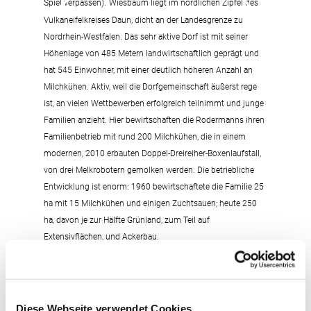
Spiel verpassen).
Wiesbaum liegt im nördlichen Zipfel des
Vulkaneifelkreises Daun, dicht an der Landesgrenze zu
Nordrhein-Westfalen. Das sehr aktive Dorf ist mit seiner
Höhenlage von 485 Metern landwirtschaftlich geprägt und
hat 545 Einwohner, mit einer deutlich höheren Anzahl an
Milchkühen. Aktiv, weil die Dorfgemeinschaft äußerst rege
ist, an vielen Wettbewerben erfolgreich teilnimmt und junge
Familien anzieht.
Hier bewirtschaften die Rodermanns ihren
Familienbetrieb mit rund 200 Milchkühen, die in einem
modernen, 2010 erbauten Doppel-Dreireiher-Boxenlaufstall,
von drei Melkrobotern gemolken werden. Die betriebliche
Entwicklung ist enorm: 1960 bewirtschaftete die Familie 25
ha mit 15 Milchkühen und einigen Zuchtsauen; heute 250
ha, davon je zur Hälfte Grünland, zum Teil auf
Extensivflächen, und Ackerbau.
Welcher Bulle für meine Kuh?
Der Name ist Programm: Die Züchtervereinigung Eifel
engagiert sich im Schwerpunkt um die züchterischen
Diese Webseite verwendet Cookies