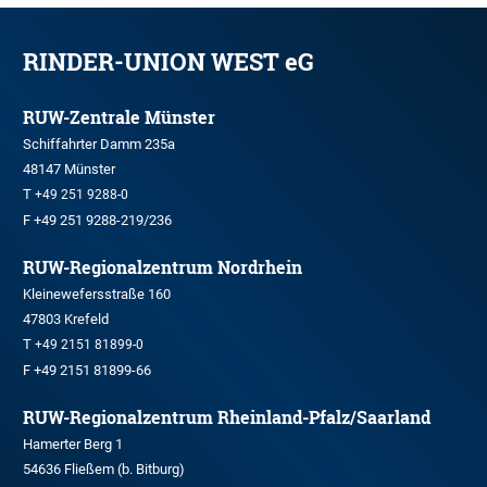
RINDER-UNION WEST eG
RUW-Zentrale Münster
Schiffahrter Damm 235a
48147 Münster
T
+49 251 9288-0
F +49 251 9288-219/236
RUW-Regionalzentrum Nordrhein
Kleinewefersstraße 160
47803 Krefeld
T
+49 2151 81899-0
F +49 2151 81899-66
RUW-Regionalzentrum Rheinland-Pfalz/Saarland
Hamerter Berg 1
54636 Fließem (b. Bitburg)