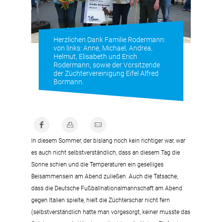
Herzlichen Dank Familie Rodermann:
von links: Anne, Michael, Andrea,
Helmut, Elisabeth und Erich
Rodermann, sowie der Vorsitzende
der Züchtervereinigung Eifel Alfred
Bormann.
In diesem Sommer, der bislang noch kein richtiger war, war
es auch nicht selbstverständlich, dass an diesem Tag die
Sonne schien und die Temperaturen ein geselliges
Beisammensein am Abend zuließen. Auch die Tatsache,
dass die Deutsche Fußballnationalmannschaft am Abend
gegen Italien spielte, hielt die Züchterschar nicht fern
(selbstverständlich hatte man vorgesorgt, keiner musste das