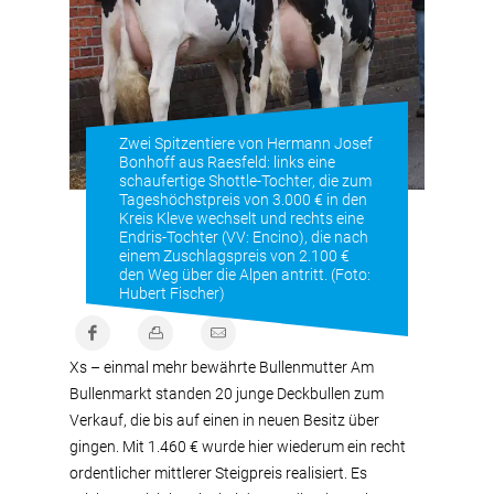
Zwei Spitzentiere von Hermann Josef
Bonhoff aus Raesfeld: links eine
schaufertige Shottle-Tochter, die zum
Tageshöchstpreis von 3.000 € in den
Kreis Kleve wechselt und rechts eine
Endris-Tochter (VV: Encino), die nach
einem Zuschlagspreis von 2.100 €
den Weg über die Alpen antritt. (Foto:
Hubert Fischer)
Xs – einmal mehr bewährte Bullenmutter Am
Bullenmarkt standen 20 junge Deckbullen zum
Verkauf, die bis auf einen in neuen Besitz über
gingen. Mit 1.460 € wurde hier wiederum ein recht
ordentlicher mittlerer Steigpreis realisiert. Es