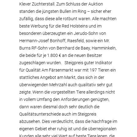
Klever Züchterstall. Zum Schluss der Auktion
standen die jüngsten Bullen im Ring – sicher eher
zufällig, dass diese alle rotbunt waren. Alle machten
beste Werbung für die Red Holsteins und im
besonderen überzeugten ein Jerudo-Sohn von
Hermann-Josef Bonhoff, Raesfeld, sowie ein Mr.
Burns RF-Sohn von Bernhard de Baey, Hamminkeln,
die beide für je 1.800 € an die neuen Besitzer
zugeschlagen wurden. Steigpreis guter Indikator
für Qualität Am Färsenmarkt war mit 197 Tieren ein
stattliches Angebot am Markt, das sich in der
überwiegenden Mehrzahl auch qualitativ sehr gut
zeigte. Wenn die vorgestellten Tiere allerdings nicht
in vollem Umfang den Anforderungen genügten,
dann waren diesmal doch sehr deutlich die
Qualitätsunterschiede auch im Steigpreis
abzusehen. Dies verdeutlicht, dass die Nachfrage im
eigenen Gebiet eher ruhig ist und die überregionalen
Kunden alle sehr viel Wert auf beste Tiere legen, die