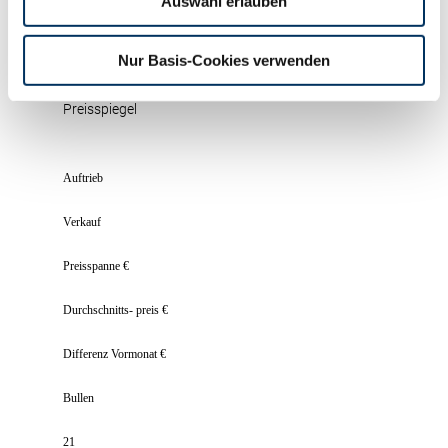
Auswahl erlauben
02151 81899-66 entgegengenommen.
Die
Kataloge zu unseren Auktionen können unter
Nur Basis-Cookies verwenden
www.ruweg.de heruntergeladen werden.
Dr. Werner
Ziegler
Preisspiegel
Auftrieb
Verkauf
Preisspanne €
Durchschnitts- preis €
Differenz Vormonat €
Bullen
21