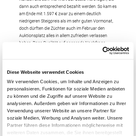
dann auch entsprechend bezahlt werden. So kam es
am Ende mit 1.597 € zwar zu einem deutlich
niedrigeren Steigpreis als im sehr guten Vormonat,
doch dürften die Züchter auch im Februar den
Auktionsplatz alles in allem zufrieden verlassen
haben. Dass Qualität auf passende Nachfrage
stößt, verdeutlicht die Tatsache, dass deutlich mehr
als 10 Prozent der Tiere bei Geboten von 2.000 €
oder mehr zugeschlagen werden konnten.
Diese Webseite verwendet Cookies
Hermann-Josef Bonhoff war es, der unter den
zahlreichen Spitzenfärsen die mit dem höchsten
Wir verwenden Cookies, um Inhalte und Anzeigen zu
Gebot im Ring vorgestellt hat. Seine Shottle-Tochter
personalisieren, Funktionen für soziale Medien anbieten
beeindruckte schaufertig im Ring vorgestellt und
zu können und die Zugriffe auf unsere Website zu
war mit der sehr guten Eigenleistung auch im
analysieren. Außerdem geben wir Informationen zu Ihrer
Punkto Milchleistung überzeugend. Es war schon
Verwendung unserer Website an unsere Partner für
spannend bis sich der Hammer dann beim
soziale Medien, Werbung und Analysen weiter. Unsere
Tageshöchstpreis von 3.000 € zugunsten eines
Partner führen diese Informationen möglicherweise mit
Klever Züchters senkte. Nicht weniger
weiteren Daten zusammen, die Sie ihnen bereitgestellt