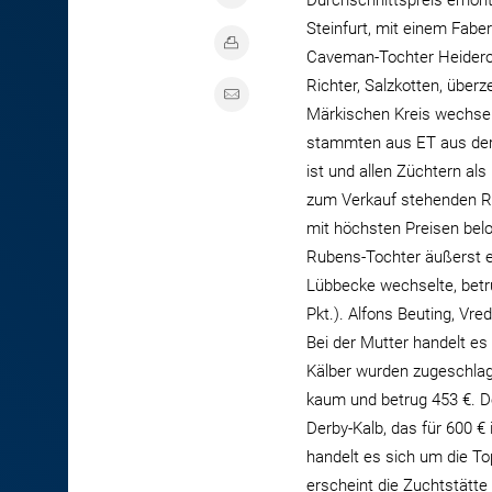
Durchschnittspreis erhöht
Steinfurt, mit einem Fabe
Caveman-Tochter Heiderot 
Richter, Salzkotten, über
Märkischen Kreis wechselt
stammten aus ET aus der 
ist und allen Züchtern a
zum Verkauf stehenden Rin
mit höchsten Preisen belo
Rubens-Tochter äußerst er
Lübbecke wechselte, betru
Pkt.). Alfons Beuting, Vre
Bei der Mutter handelt e
Kälber wurden zugeschlage
kaum und betrug 453 €. D
Derby-Kalb, das für 600 €
handelt es sich um die Top
erscheint die Zuchtstätte