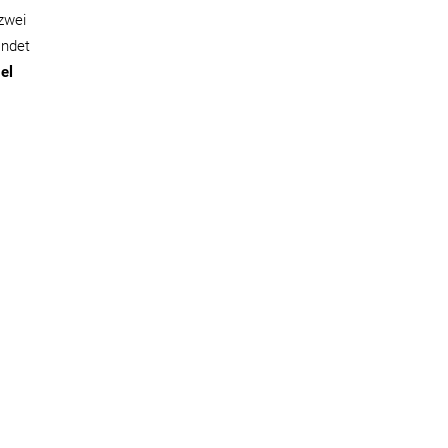
 zwei
indet
el