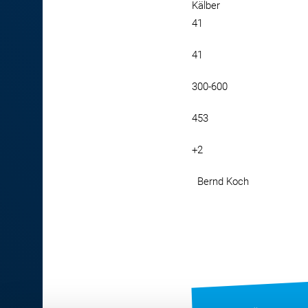
Kälber
41
41
300-600
453
+2
Bernd Koch