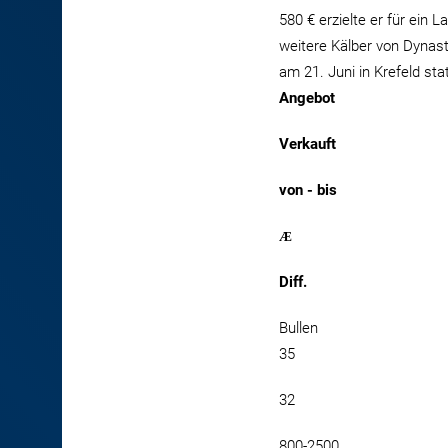
580 € erzielte er für ein 
weitere Kälber von Dynast
am 21. Juni in Krefeld st
Angebot
Verkauft
von - bis
Æ
Diff.
Bullen
35
32
800-2500