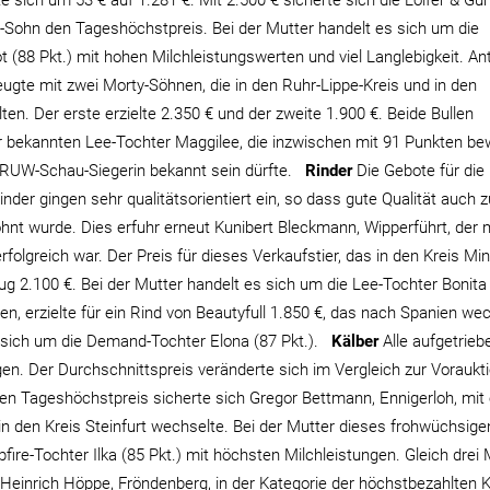
e sich um 53 € auf 1.281 €. Mit 2.500 € sicherte sich die Lölfer & Gu
r-Sohn den Tageshöchstpreis. Bei der Mutter handelt es sich um die
(88 Pkt.) mit hohen Milchleistungswerten und viel Langlebigkeit. An
zeugte mit zwei Morty-Söhnen, die in den Ruhr-Lippe-Kreis und in den
en. Der erste erzielte 2.350 € und der zweite 1.900 €. Beide Bullen
bekannten Lee-Tochter Maggilee, die inzwischen mit 91 Punkten be
ls RUW-Schau-Siegerin bekannt sein dürfte.
Rinder
Die Gebote für die
der gingen sehr qualitätsorientiert ein, so dass gute Qualität auch z
hnt wurde. Dies erfuhr erneut Kunibert Bleckmann, Wipperführt, der m
folgreich war. Der Preis für dieses Verkaufstier, das in den Kreis Mi
g 2.100 €. Bei der Mutter handelt es sich um die Lee-Tochter Bonita
den, erzielte für ein Rind von Beautyfull 1.850 €, das nach Spanien we
s sich um die Demand-Tochter Elona (87 Pkt.).
Kälber
Alle aufgetrie
n. Der Durchschnittspreis veränderte sich im Vergleich zur Voraukt
en Tageshöchstpreis sicherte sich Gregor Bettmann, Ennigerloh, mit
 in den Kreis Steinfurt wechselte. Bei der Mutter dieses frohwüchsige
fire-Tochter Ilka (85 Pkt.) mit höchsten Milchleistungen. Gleich drei 
 Heinrich Höppe, Fröndenberg, in der Kategorie der höchstbezahlten K