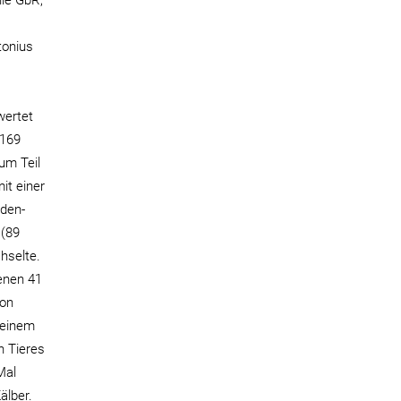
hle GbR,
tonius
wertet
 169
um Teil
it einer
nden-
 (89
chselte.
benen 41
ion
 einem
n Tieres
Mal
älber.