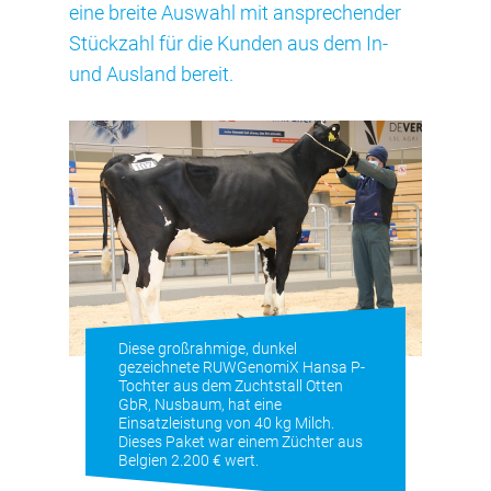
eine breite Auswahl mit ansprechender
Stückzahl für die Kunden aus dem In-
und Ausland bereit.
Diese großrahmige, dunkel
gezeichnete RUWGenomiX Hansa P-
Tochter aus dem Zuchtstall Otten
GbR, Nusbaum, hat eine
Einsatzleistung von 40 kg Milch.
Dieses Paket war einem Züchter aus
Belgien 2.200 € wert.