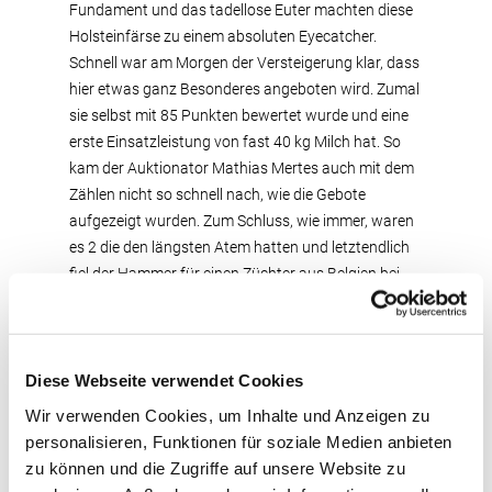
Fundament und das tadellose Euter machten diese
Holsteinfärse zu einem absoluten Eyecatcher.
Schnell war am Morgen der Versteigerung klar, dass
hier etwas ganz Besonderes angeboten wird. Zumal
sie selbst mit 85 Punkten bewertet wurde und eine
erste Einsatzleistung von fast 40 kg Milch hat. So
kam der Auktionator Mathias Mertes auch mit dem
Zählen nicht so schnell nach, wie die Gebote
aufgezeigt wurden. Zum Schluss, wie immer, waren
es 2 die den längsten Atem hatten und letztendlich
fiel der Hammer für einen Züchter aus Belgien bei
3.900 €. Reinerbig hornlos, rotbunt, eine tolle
Erscheinung und 34 kg in der ersten Kontrolle. Das
sind die Merkmale von Kat.-Nr. 68, eine Escobar-P-
Tochter aus dem Zuchtstall Seidenfaden GbR,
Diese Webseite verwendet Cookies
Mechernich. Mutter und Großmutter sind beide mit
Wir verwenden Cookies, um Inhalte und Anzeigen zu
86 Punkten bewertet, und im Papier stehen fast
personalisieren, Funktionen für soziale Medien anbieten
14.000 kg bei sehr guten Inhaltsstoffen. Ein Züchter
zu können und die Zugriffe auf unsere Website zu
aus dem westfälischen Landkreis Borken ersteigerte