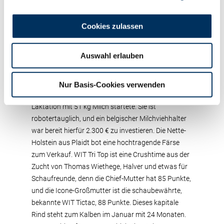
Saarland produzieren. Jedes 2. Rind dieser
Versteigerung erlöste für die Verkäufer 2.000 € und
mehr im Zuschlag.
Cookies zulassen
Zum Schluss noch 2 erwähnenswerte
Auswahl erlauben
Besonderheiten. Thomas Kreutz aus Wilsecker
stellte eine sehr starke, breite, im Fundament
tadellose Malki-Tochter vor, die in der 1. Laktation
Nur Basis-Cookies verwenden
mit 84 Punkten bewertet war und die jetzt die 2.
Laktation mit 51 kg Milch startete. Sie ist
robotertauglich, und ein belgischer Milchviehhalter
war bereit hierfür 2.300 € zu investieren. Die Nette-
Holstein aus Plaidt bot eine hochtragende Färse
zum Verkauf. WIT Tri Top ist eine Crushtime aus der
Zucht von Thomas Wiethege, Halver und etwas für
Schaufreunde, denn die Chief-Mutter hat 85 Punkte,
und die Icone-Großmutter ist die schaubewährte,
bekannte WIT Tictac, 88 Punkte. Dieses kapitale
Rind steht zum Kalben im Januar mit 24 Monaten.