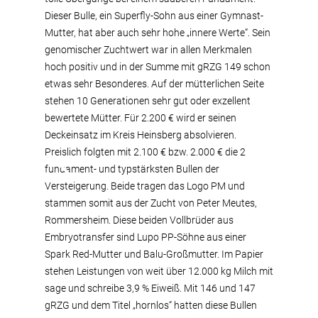
Dieser Bulle, ein Superfly-Sohn aus einer Gymnast-
Mutter, hat aber auch sehr hohe „innere Werte“. Sein
genomischer Zuchtwert war in allen Merkmalen
hoch positiv und in der Summe mit gRZG 149 schon
etwas sehr Besonderes. Auf der mütterlichen Seite
stehen 10 Generationen sehr gut oder exzellent
bewertete Mütter. Für 2.200 € wird er seinen
Deckeinsatz im Kreis Heinsberg absolvieren.
Preislich folgten mit 2.100 € bzw. 2.000 € die 2
fundament- und typstärksten Bullen der
Versteigerung. Beide tragen das Logo PM und
stammen somit aus der Zucht von Peter Meutes,
Rommersheim. Diese beiden Vollbrüder aus
Embryotransfer sind Lupo PP-Söhne aus einer
Spark Red-Mutter und Balu-Großmutter. Im Papier
stehen Leistungen von weit über 12.000 kg Milch mit
sage und schreibe 3,9 % Eiweiß. Mit 146 und 147
gRZG und dem Titel „hornlos“ hatten diese Bullen