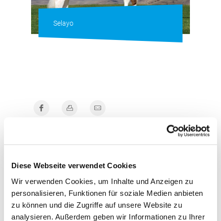
Selayo
Er stammt aus der populären Glen Drummond
Splendor-Familie, eine der wohl erfolgreichsten
Holsteinfamilien weltweit. Allein seine Abstammung mit
der Väterfolge Elayo x VG 87 Goldwyn x VG 87
Diese Webseite verwendet Cookies
Durham x VG 86 Formation x VG 88 Aerostar x EX
Wir verwenden Cookies, um Inhalte und Anzeigen zu
Enhancer (Großmutter von September RF) x EX Sir
personalisieren, Funktionen für soziale Medien anbieten
Christopher ist zweifellos einzigartig für einen Red
zu können und die Zugriffe auf unsere Website zu
Holstein-Bullen.
Elayo-Söhne wird es viele geben, aber
analysieren. Außerdem geben wir Informationen zu Ihrer
SELAYO ist schon heute ein ganz besonderer, denn er