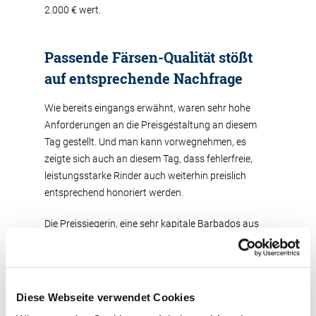
2.000 € wert.
Passende Färsen-Qualität stößt
auf entsprechende Nachfrage
Wie bereits eingangs erwähnt, waren sehr hohe
Anforderungen an die Preisgestaltung an diesem
Tag gestellt. Und man kann vorwegnehmen, es
zeigte sich auch an diesem Tag, dass fehlerfreie,
leistungsstarke Rinder auch weiterhin preislich
entsprechend honoriert werden.
Die Preissiegerin, eine sehr kapitale Barbados aus
der Zucht von Marco Weires aus Olmscheid, hatte
bereits in ihrer ersten Milchkontrolle eine Leistung
von 35 kg Milch mit 4,76 % Fett und 3,7 % Eiweiß.
Diese sehr guten Leistungseigenschaften gepaart
Diese Webseite verwendet Cookies
mit einem sehr guten Exterieur, hier insbesondere die