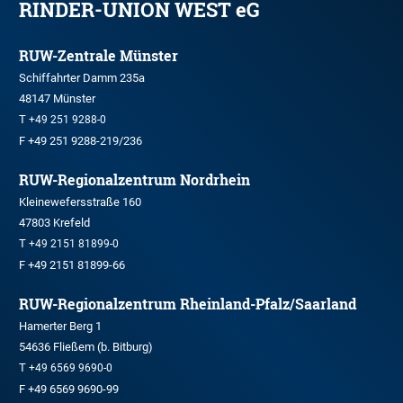
RINDER-UNION WEST eG
RUW-Zentrale Münster
Schiffahrter Damm 235a
48147 Münster
T
+49 251 9288-0
F +49 251 9288-219/236
RUW-Regionalzentrum Nordrhein
Kleinewefersstraße 160
47803 Krefeld
T
+49 2151 81899-0
F +49 2151 81899-66
RUW-Regionalzentrum Rheinland-Pfalz/Saarland
Hamerter Berg 1
54636 Fließem (b. Bitburg)
T
+49 6569 9690-0
F +49 6569 9690-99