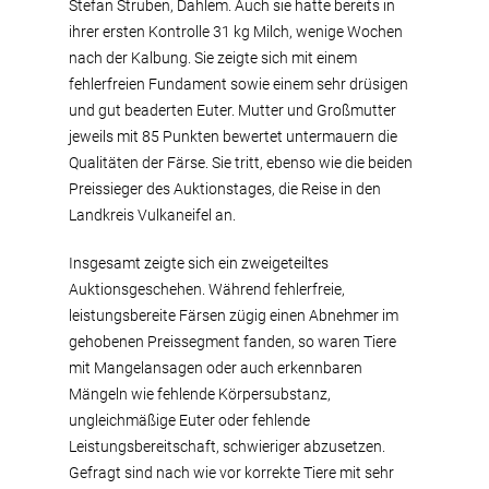
Stefan Struben, Dahlem. Auch sie hatte bereits in
ihrer ersten Kontrolle 31 kg Milch, wenige Wochen
nach der Kalbung. Sie zeigte sich mit einem
fehlerfreien Fundament sowie einem sehr drüsigen
und gut beaderten Euter. Mutter und Großmutter
jeweils mit 85 Punkten bewertet untermauern die
Qualitäten der Färse. Sie tritt, ebenso wie die beiden
Preissieger des Auktionstages, die Reise in den
Landkreis Vulkaneifel an.
Insgesamt zeigte sich ein zweigeteiltes
Auktionsgeschehen. Während fehlerfreie,
leistungsbereite Färsen zügig einen Abnehmer im
gehobenen Preissegment fanden, so waren Tiere
mit Mangelansagen oder auch erkennbaren
Mängeln wie fehlende Körpersubstanz,
ungleichmäßige Euter oder fehlende
Leistungsbereitschaft, schwieriger abzusetzen.
Gefragt sind nach wie vor korrekte Tiere mit sehr