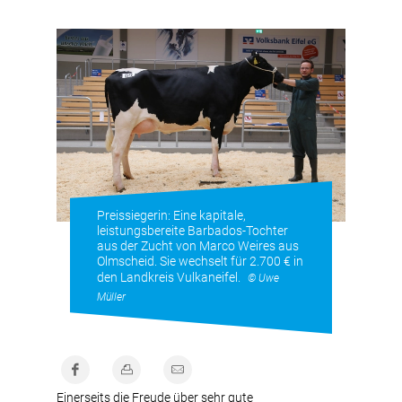
Preissiegerin: Eine kapitale,
leistungsbereite Barbados-Tochter
aus der Zucht von Marco Weires aus
Olmscheid. Sie wechselt für 2.700 € in
den Landkreis Vulkaneifel.
© Uwe
Müller
Einerseits die Freude über sehr gute