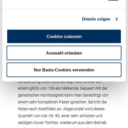
Hoffmann, Winnerath. Auch diese frisch abgekalbte
Färse zeigte sich sehr gut entwickelt mit einem
Details zeigen
ausgezeichneten Euter. Obwohl erst 2 Wochen
laktierend, lag auch diese Färse bereits deutlich
jenseits der 30 kg Marke. Großmutter dieser
Cookies zulassen
typstarken Kat.-Nr. 92 war die Schaukuh Missi VG
88 (von Fever). Weiter geht es mit Kat.-Nr. 87, einer
Auswahl erlauben
Match P-Tochter aus der Zuchtstätte Helmut Reiter,
Perl. Diese mittelrahmige, euterstarke Färse stammt
aus dem Embryonen-Zuchtprogramm der Rinder-
Nur Basis-Cookies verwenden
Union West eG. In ihrer 2. Milchkontrolle leistete sie
bereits 36 kg Milch, und sie liegt noch immer bei
einem gRZG von 139 als Melkende. Gepaart mit der
genetischen Hornlosigkeit kann man berechtigt von
einem sehr kompletten Paket sprechen. Sie tritt die
Reise nach Westfalen an. Abgerundet wird dieses
Quartett von Kat.-Nr. 90, einer sehr schicken und
seidigen Cover-Tochter, wiederum aus dem Betrieb