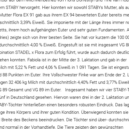
our auf dem Milchviehbetrieb von Floris Dorrestijn und Tine van Hous
 dem STABY hervorgeht. Hier konnten wir sowohl STABYs Mutter, als a
Mutter Flora EX 91 gab aus ihrem EX 94 bewerteten Euter bereits me
schnittlich 3,39% Eiweiß. Sie imponierte mit der Länge ihres immer 
letts, ihrem hoch aufgehängten Euter und sehr guten Fundamenten. 
ries) zeigte sich von ihrer besten Seite. Sie hat vor kurzem die 100 0
durchschnittlich 4,00 % Eiweiß. Eingestuft ist sie mit insgesamt VG 
ination STADEL x Flora zum Erfolg führt, wurde auch dadurch deutli
hen konnten. Fabiola ist in der Mitte der 3. Laktation und gab in der
ch mit 5,22 % Fett und 4,06 % Eiweiß in 1 091 Tagen. Sie ist eingest
 88 Punkten im Euter. Ihre Vollschwester Finke war am Ende der 2. L
agen 32 406 kg Milch mit durchschnittlich 4,40% Fett und 3,77% Eiwei
G 89 Gesamt und VG 89 im Euter. Insgesamt haben wir vier STABY-
ünf in Deutschland gesehen. Hiervon waren drei in der 2. Laktation 
STABY-Töchter hinterließen einen besonders robusten Eindruck. Das lag
ge ihres Körpers und ihrer guten Kondition. Überwiegend konnten sie
 Breite des Beckens beeindrucken. Die Töchter sind über- durchschnit
und normal in der Vorhandtiefe. Die Tiere zeigten den gewünschten