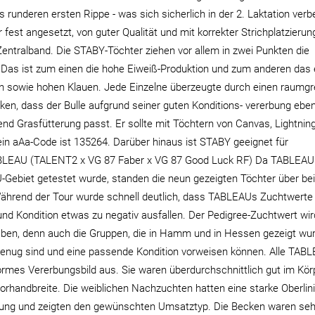
 runderen ersten Rippe - was sich sicherlich in der 2. Laktation ver
 fest angesetzt, von guter Qualität und mit korrekter Strichplatzieru
entralband. Die STABY-Töchter ziehen vor allem in zwei Punkten die
 Das ist zum einen die hohe Eiweiß-Produktion und zum anderen das
en sowie hohen Klauen. Jede Einzelne überzeugte durch einen raumgr
nken, dass der Bulle aufgrund seiner guten Konditions- vererbung eben
end Grasfütterung passt. Er sollte mit Töchtern von Canvas, Lightnin
in aAa-Code ist 135264. Darüber hinaus ist STABY geeignet für
EAU (TALENT2 x VG 87 Faber x VG 87 Good Luck RF) Da TABLEAU
Gebiet getestet wurde, standen die neun gezeigten Töchter über be
Während der Tour wurde schnell deutlich, dass TABLEAUs Zuchtwerte 
nd Kondition etwas zu negativ ausfallen. Der Pedigree-Zuchtwert wir
haben, denn auch die Gruppen, die in Hamm und in Hessen gezeigt wu
 genug sind und eine passende Kondition vorweisen können. Alle TAB
formes Vererbungsbild aus. Sie waren überdurchschnittlich gut im Kör
Vorhandbreite. Die weiblichen Nachzuchten hatten eine starke Oberlini
ung und zeigten den gewünschten Umsatztyp. Die Becken waren seh