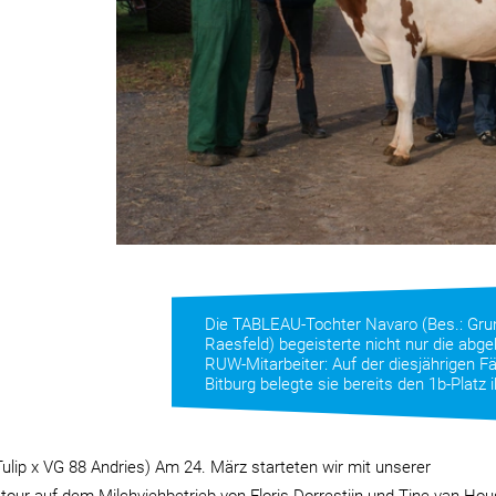
Die TABLEAU-Tochter Navaro (Bes.: Gru
Raesfeld) begeisterte nicht nur die abge
RUW-Mitarbeiter: Auf der diesjährigen F
Bitburg belegte sie bereits den 1b-Platz 
lip x VG 88 Andries) Am 24. März starteten wir mit unserer