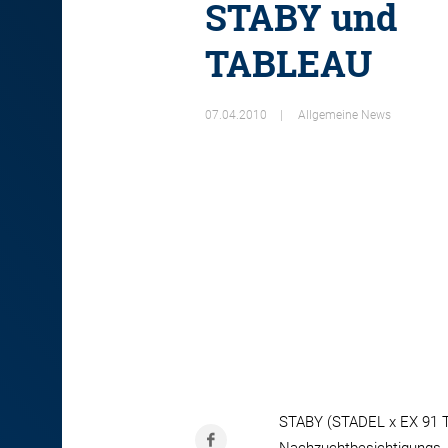
STABY und
TABLEAU
07.04.2010
Allgemeine News
STABY (STADEL x EX 91 Tu