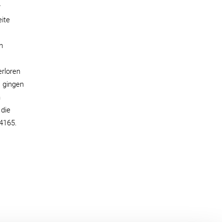
r
ite
n
erloren
, gingen
h
 die
4165.