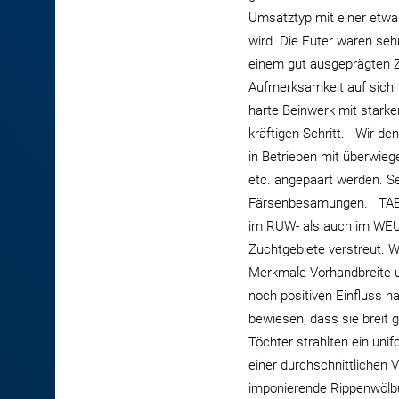
Umsatztyp mit einer etwas
wird. Die Euter waren sehr
einem gut ausgeprägten Z
Aufmerksamkeit auf sich:
harte Beinwerk mit stark
kräftigen Schritt. Wir de
in Betrieben mit überwieg
etc. angepaart werden. Se
Färsenbesamungen. TABL
im RUW- als auch im WEU-
Zuchtgebiete verstreut. 
Merkmale Vorhandbreite u
noch positiven Einfluss 
bewiesen, dass sie breit
Töchter strahlten ein uni
einer durchschnittlichen 
imponierende Rippenwölb