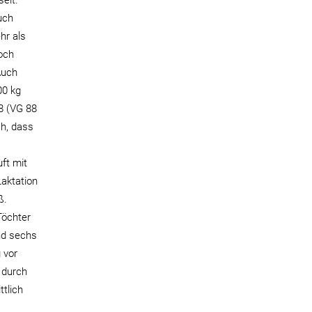
elt.
uch
hr als
noch
Auch
00 kg
88 (VG 88
ch, dass
uft mit
aktation
ß.
Töchter
und sechs
 vor
 durch
tlich