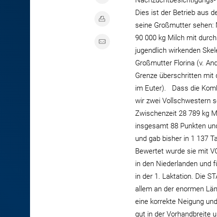
Nachzuchtbesichtigungs- t
Dies ist der Betrieb aus
seine Großmutter sehen: 
90 000 kg Milch mit durch
jugendlich wirkenden Ske
Großmutter Florina (v. And
Grenze überschritten mit 
im Euter). Dass die Komb
wir zwei Vollschwestern se
Zwischenzeit 28 789 kg Mil
insgesamt 88 Punkten und
und gab bisher in 1 137 T
Bewertet wurde sie mit V
in den Niederlanden und f
in der 1. Laktation. Die 
allem an der enormen Län
eine korrekte Neigung und
gut in der Vorhandbreite 