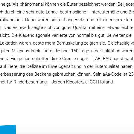
eneigt. Als phänomenal können die Euter bezeichnet werden: Bei jede
ch durch eine sehr gute Länge, bestmögliche Hintereuterhöhe und Bre
alband aus. Dabei waren sie fest angesetzt und mit einer korrekten
. Das Beinwerk zeigte sich von guter Qualität mit einer etwas leichte
icht. Die Klauendiagonale variierte von normal bis gut. Je weiter die
Laktation waren, desto mehr Bemuskelung zeigten sie. Gleichzeitig v
 guten Milchausdruck. Tiere, die über 150 Tage in der Laktation waren
iweiß. Einige überschritten diese Grenze sogar. TABLEAU passt nac
f Tiere, die Defizite im Eiweißgehalt und in der Euterqualität haben,
Verbesserung des Beckens gebrauchen können. Sein aAa-Code ist 23
net für Rinderbesamung. Jeroen Kloosterziel GGI-Holland