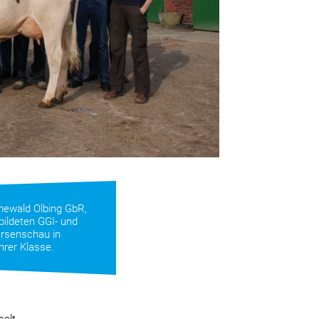
newald Olbing GbR,
bildeten GGI- und
ärsenschau in
ihrer Klasse.