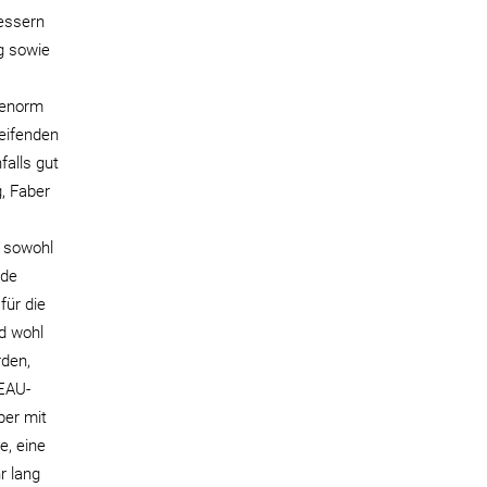
bessern
ng sowie
 enorm
eifenden
falls gut
g, Faber
 sowohl
ide
für die
d wohl
rden,
LEAU-
per mit
e, eine
r lang