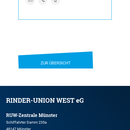
ZUR ÜBERSICHT
RINDER-UNION WEST eG
RUW-Zentrale Münster
Schiffahrter Damm 235a
48147 Münster