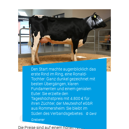
Den Start machte augenblicklich das
erste Rind im Ring, eine Ronald-
Tochter: Ganz dunkel gezeichnet mit
besten Übergängen, klaren
Fundamenten und einem genialen
Euter. Sie erzielte den
Tageshöchstpreis mit 4.800 € für
ihren Züchter, der Meuteshof eGbR
aus Rommersheim. Sie bleibt im
Süden des Verbandsgebietes.
© Gerd
Grebener
Die Preise sind auf einem hohen Niveau stabil und