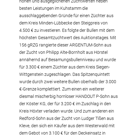
hohen und ausgeglichenen Zuchtwerten neben
besten Leistungen im Kuhstamm die
ausschlaggebenden Gründe für einen Züchter aus
dem Kreis Minden-Lübbecke den Steigpreis von
4.500 € zu investieren. Es folgte der Bullen mit dem
höchsten Gesamtzuchtwert des Auktionstages. Mit
156 gRZG rangierte dieser ARGENTUM-Sohn aus
der Zucht von Philipp Alte-Bornholt aus Hörstel
annähernd auf Besamungsbullenniveau und wurde
für 3.300 € einem Züchter aus dem Kreis Siegen-
Wittgenstein zugeschlagen. Das Spitzenquintett
wurde durch zwei weitere Bullen oberhalb der 3.000
€-Grenze komplettiert. Zum einen ein weiterer
diesmal mischerbig hornloser HANDOUT P-Sohn aus
der Köster KG, der für 3.200 € im Zuschlag in den
Kreis Höxter verladen wurde. Und zum anderen ein
Redford-Sohn aus der Zucht von Ludger Tißen aus
Kleve, den sich ein Käufer aus dem Westerwald mit
dem Gebot von 3.100 € für den Deckeinsatz in