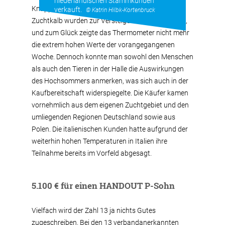
niederländischen Stammkunden
Knapp 240 Zuchttiere vom Deckbullen bis zum
verkauft.
© Katrin Hilbk-Kortenbruck
Zuchtkalb wurden zur Versteigerung aufgetrieben,
und zum Glück zeigte das Thermometer nicht mehr
die extrem hohen Werte der vorangegangenen
Woche. Dennoch konnte man sowohl den Menschen
als auch den Tieren in der Halle die Auswirkungen
des Hochsommers anmerken, was sich auch in der
Kaufbereitschaft widerspiegelte. Die Käufer kamen
vornehmlich aus dem eigenen Zuchtgebiet und den
umliegenden Regionen Deutschland sowie aus
Polen. Die italienischen Kunden hatte aufgrund der
weiterhin hohen Temperaturen in Italien ihre
Teilnahme bereits im Vorfeld abgesagt.
5.100 € für einen HANDOUT P-Sohn
Vielfach wird der Zahl 13 ja nichts Gutes
zugeschreiben. Bei den 13 verbandanerkannten