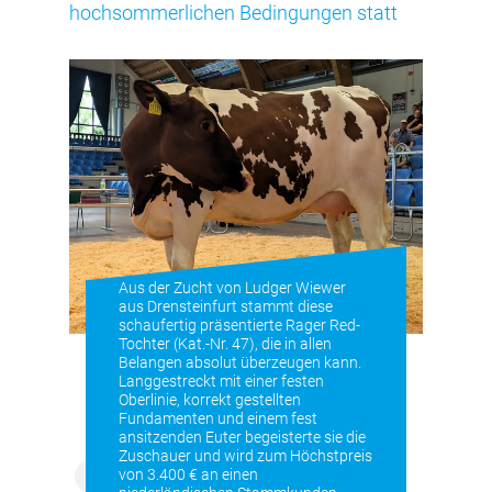
hochsommerlichen Bedingungen statt
Aus der Zucht von Ludger Wiewer
aus Drensteinfurt stammt diese
schaufertig präsentierte Rager Red-
Tochter (Kat.-Nr. 47), die in allen
Belangen absolut überzeugen kann.
Langgestreckt mit einer festen
Oberlinie, korrekt gestellten
Fundamenten und einem fest
ansitzenden Euter begeisterte sie die
Zuschauer und wird zum Höchstpreis
von 3.400 € an einen