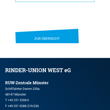
ZUR ÜBERSICHT
RINDER-UNION WEST eG
RUW-Zentrale Münster
Schiffahrter Damm 235a
48147 Münster
T
+49 251 9288-0
F +49 251 9288-219/236