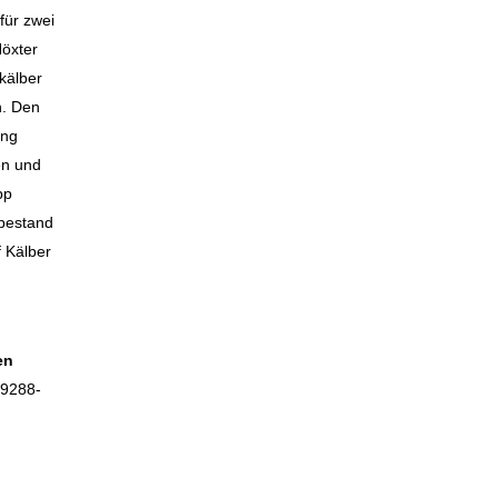
für zwei
Höxter
kälber
n. Den
ing
en und
pp
tbestand
 Kälber
en
/9288-