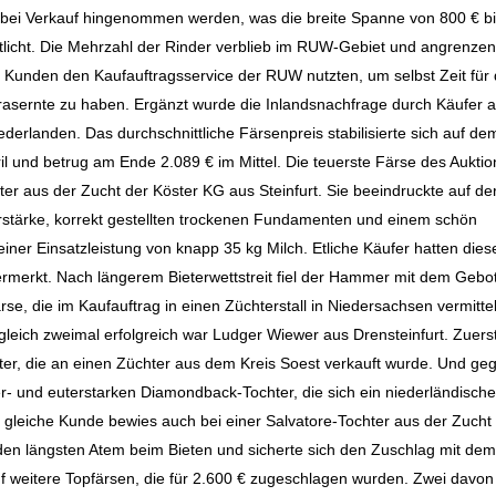
 bei Verkauf hingenommen werden, was die breite Spanne von 800 € b
tlicht. Die Mehrzahl der Rinder verblieb im RUW-Gebiet und angrenze
e Kunden den Kaufauftragsservice der RUW nutzten, um selbst Zeit für 
rasernte zu haben. Ergänzt wurde die Inlandsnachfrage durch Käufer 
iederlanden. Das durchschnittliche Färsenpreis stabilisierte sich auf de
il und betrug am Ende 2.089 € im Mittel. Die teuerste Färse des Aukti
er aus der Zucht der Köster KG aus Steinfurt. Sie beeindruckte auf d
rstärke, korrekt gestellten trockenen Fundamenten und einem schön
einer Einsatzleistung von knapp 35 kg Milch. Etliche Käufer hatten die
vermerkt. Nach längerem Bieterwettstreit fiel der Hammer mit dem Gebo
rse, die im Kaufauftrag in einen Züchterstall in Niedersachsen vermitte
leich zweimal erfolgreich war Ludger Wiewer aus Drensteinfurt. Zuerst
hter, die an einen Züchter aus dem Kreis Soest verkauft wurde. Und g
er- und euterstarken Diamondback-Tochter, die sich ein niederländische
gleiche Kunde bewies auch bei einer Salvatore-Tochter aus der Zucht
en längsten Atem beim Bieten und sicherte sich den Zuschlag mit de
nf weitere Topfärsen, die für 2.600 € zugeschlagen wurden. Zwei davon