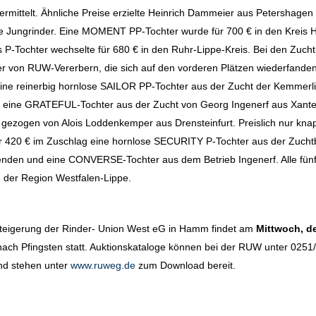
rmittelt. Ähnliche Preise erzielte Heinrich Dammeier aus Petershagen 
ose Jungrinder. Eine MOMENT PP-Tochter wurde für 700 € in den Kreis 
 P-Tochter wechselte für 680 € in den Ruhr-Lippe-Kreis. Bei den Zucht
r von RUW-Vererbern, die sich auf den vorderen Plätzen wiederfande
 eine reinerbig hornlose SAILOR PP-Tochter aus der Zucht der Kemmerl
eine GRATEFUL-Tochter aus der Zucht von Georg Ingenerf aus Xant
ezogen von Alois Loddenkemper aus Drensteinfurt. Preislich nur kna
 für 420 € im Zuschlag eine hornlose SECURITY P-Tochter aus der Zuch
enden und eine CONVERSE-Tochter aus dem Betrieb Ingenerf. Alle fünf
n der Region Westfalen-Lippe.
steigerung der Rinder- Union West eG in Hamm findet am
Mittwoch, d
ach Pfingsten statt. Auktionskataloge können bei der RUW unter 0251
nd stehen unter
www.ruweg.de
zum Download bereit.