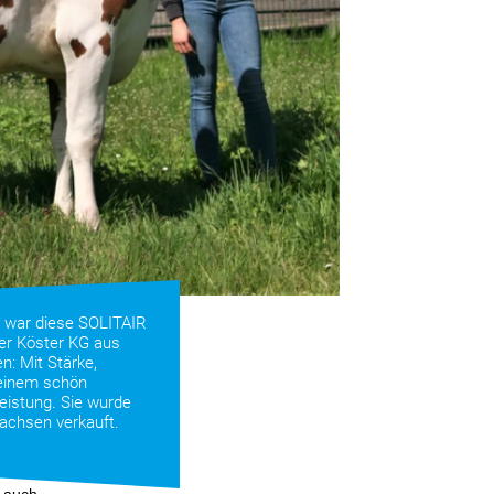
 war diese SOLITAIR
der Köster KG aus
en: Mit Stärke,
 einem schön
leistung. Sie wurde
achsen verkauft.
ernte,