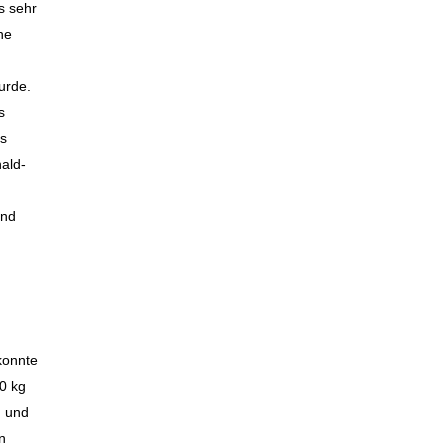
s sehr
he
urde.
s
us
nald-
und
konnte
30 kg
g und
n