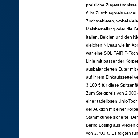
preisliche Zugeständnisse
€ im Zuschlagpreis verdeu
Zuchtgebieten, wobei viel
Maisbestellung oder die G
Italien, Belgien und den N
gleichen Niveau wie im Apr
war eine SOLITAIR P-Tocht
Linie mit passender Körpe
ausbalancierten Euter mit 
auf ihrem Einkaufszettel 
3.100 € für diese Spitzenfä
Zum Steigpreis von 2.900 g
einer tadellosen Unix-Toc
der Auktion mit einer körp
Stammkunde sicherte. Der 
Bernd Lösing aus Vreden d
von 2.700 €. Es folgten fü