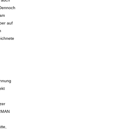
d auch
 Dennoch
 am
ber auf
n
eichnete
ennung
ekt
zer
BARMAN
tte,