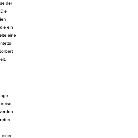
se der
 Die
ien
die ein
lte eine
ntetts
Norbert
elt.
rage
preise
 werden.
reten.
n einen