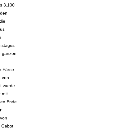
is 3.100
nden
die
aus
m
onstages
er ganzen
se Färse
t von
lt wurde.
 mit
egen Ende
r
 von
m Gebot