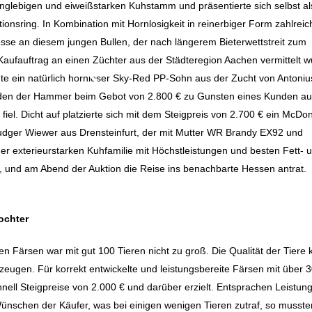
glebigen und eiweißstarken Kuhstamm und präsentierte sich selbst al
ionsring. In Kombination mit Hornlosigkeit in reinerbiger Form zahlreic
esse an diesem jungen Bullen, der nach längerem Bieterwettstreit zum
Kaufauftrag an einen Züchter aus der Städteregion Aachen vermittelt w
te ein natürlich hornloser Sky-Red PP-Sohn aus der Zucht von Antoniu
r den der Hammer beim Gebot von 2.800 € zu Gunsten eines Kunden a
l. Dicht auf platzierte sich mit dem Steigpreis von 2.700 € ein McDo
udger Wiewer aus Drensteinfurt, der mit Mutter WR Brandy EX92 und
er exterieurstarken Kuhfamilie mit Höchstleistungen und besten Fett- 
 und am Abend der Auktion die Reise ins benachbarte Hessen antrat.
ochter
 Färsen war mit gut 100 Tieren nicht zu groß. Die Qualität der Tiere 
erzeugen. Für korrekt entwickelte und leistungsbereite Färsen mit über 
nell Steigpreise von 2.000 € und darüber erzielt. Entsprachen Leistun
Wünschen der Käufer, was bei einigen wenigen Tieren zutraf, so musste