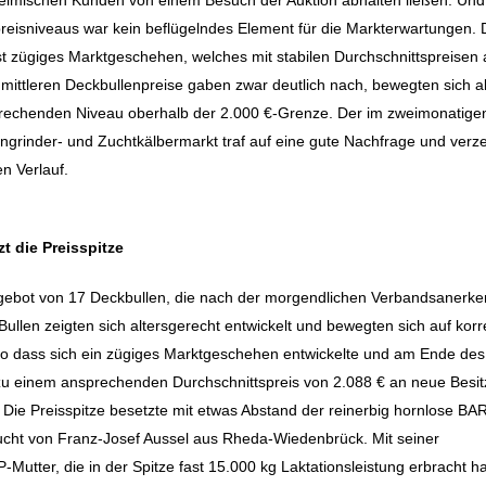
heimischen Kunden von einem Besuch der Auktion abhalten ließen. Un
preisniveaus war kein beflügelndes Element für die Markterwartungen.
rst zügiges Marktgeschehen, welches mit stabilen Durchschnittspreisen
mittleren Deckbullenpreise gaben zwar deutlich nach, bewegten sich a
prechenden Niveau oberhalb der 2.000 €-Grenze. Der im zweimonatige
ngrinder- und Zuchtkälbermarkt traf auf eine gute Nachfrage und verz
n Verlauf.
 die Preisspitze
ngebot von 17 Deckbullen, die nach der morgendlichen Verbandsanerk
ullen zeigten sich altersgerecht entwickelt und bewegten sich auf korr
so dass sich ein zügiges Marktgeschehen entwickelte und am Ende des
 zu einem ansprechenden Durchschnittspreis von 2.088 € an neue Besit
. Die Preisspitze besetzte mit etwas Abstand der reinerbig hornlose 
cht von Franz-Josef Aussel aus Rheda-Wiedenbrück. Mit seiner
Mutter, die in der Spitze fast 15.000 kg Laktationsleistung erbracht ha