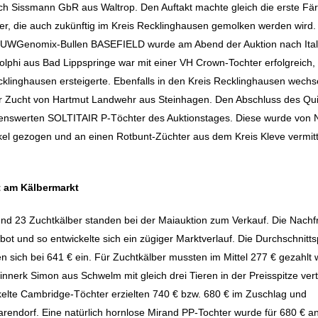
h Sissmann GbR aus Waltrop. Den Auftakt machte gleich die erste Fär
er, die auch zukünftig im Kreis Recklinghausen gemolken werden wird.
 RUWGenomix-Bullen BASEFIELD wurde am Abend der Auktion nach Ital
lphi aus Bad Lippspringe war mit einer VH Crown-Tochter erfolgreich, 
klinghausen ersteigerte. Ebenfalls in den Kreis Recklinghausen wechse
 Zucht von Hartmut Landwehr aus Steinhagen. Den Abschluss des Qui
ehenswerten SOLTITAIR P-Töchter des Auktionstages. Diese wurde von 
el gezogen und an einen Rotbunt-Züchter aus dem Kreis Kleve vermitt
 am Kälbermarkt
nd 23 Zuchtkälber standen bei der Maiauktion zum Verkauf. Die Nachf
ot und so entwickelte sich ein zügiger Marktverlauf. Die Durchschnitts
en sich bei 641 € ein. Für Zuchtkälber mussten im Mittel 277 € gezahlt
nnerk Simon aus Schwelm mit gleich drei Tieren in der Preisspitze vert
elte Cambridge-Töchter erzielten 740 € bzw. 680 € im Zuschlag und
arendorf. Eine natürlich hornlose Mirand PP-Tochter wurde für 680 € a