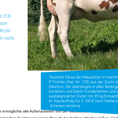
e 318.
nion
 RUW-
h nicht
Teuerste Färse der Maiauktion in Hamm
P-Tochter (Kat.-Nr. 129) aus der Zucht 
Steinfurt. Sie überzeugte in allen Belang
korrekten und klaren Fundamenten und
ausbalancierten Euter mit 35 kg Einsatz
im Kaufauftrag für 3.100 € nach Nieders
© Klemens Oechtering
e ermöglichte alle Außenarbeiten von der Maisaussaat bis hin zur Gras