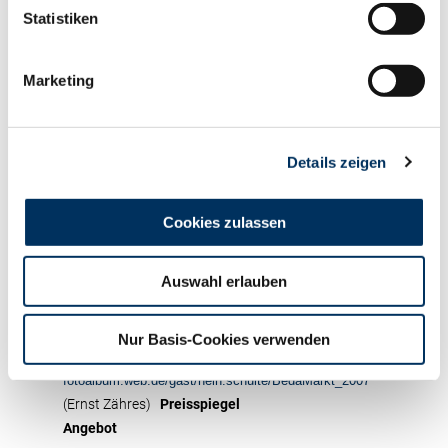
Statistiken
Preisen neue Besitzer. Eine Fortune3-Tochter aus
diesem kleinen Kontingent sicherte sich ein Züchter
aus dem Kreis Bernkastel-Wittlich zum Preis von
Marketing
600 €. Bereits am Donnerstag, 12. April 2007 findet
die nächste Zuchtrinderauktion der RUW in Bitburg
statt. Anmeldeschluss hierfür ist schon Montag, 26.
Details zeigen
März 2007. Transportmöglichkeiten in alle
Regionen, gewissenhafte Erfüllung von
Kaufaufträgen, Kataloge und nähere Informationen
Cookies zulassen
erhalten Sie bei der Rinder-Union West eG, Hamerter
Berg, 54636 Fließem, Tel. 06569 9690-0, Fax 9690-
Auswahl erlauben
99. E-mail: infofliessem@ruweg.de / www.ruweg.de.
Fotos vom BEDA-Marktes hat Heinrich Schulte zu
einer sehenswerten Bildergalerie unter folgender
Nur Basis-Cookies verwenden
Adresse zusammengestellt:
fotoalbum.web.de/gast/hein.schulte/BedaMarkt_2007
(Ernst Zähres)
Preisspiegel
Angebot