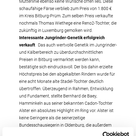
Mutterlinie ebenso keine Wünsche offen ließ. Diese
schaufähige Färse verblieb zum Preis von 1.800 €
im Kreis Bitburg-Prüm. Zum selben Preis verkaufte
nochmals Thomas Wiethege eine Reno2-Tochter, die
zukünftig in Luxemburg gemolken wird.
Interessante Jungrinder-Genetik erfolgreich
verkauft
Das auch wertvolle Genetik im Jungrinder-
und Kälberbereich zu überdurchschnittlichen
Preisen in Bitburg vermarktet werden kann,
bestätigte sich eindrucksvoll. Der bis dahin erzielte
Höchstpreis bei den abgekalbten Rindern wurde für
eine acht Monate alte Stadel-Tochter deutlich
übertroffen. Überzeugend in Rahmen, Entwicklung
und Fundament, stellte Bernhard de Baey,
Hamminkeln aus seiner bekannten Cadon-Tochter
Alster ein absolutes Highlight im Ring vor. Alster ist
keine Geringere als die seinerzeitige
Bundesschausiegerin in Oldenburg, die außerdem
noch im letzten Jahr erfolgreich die deutschen