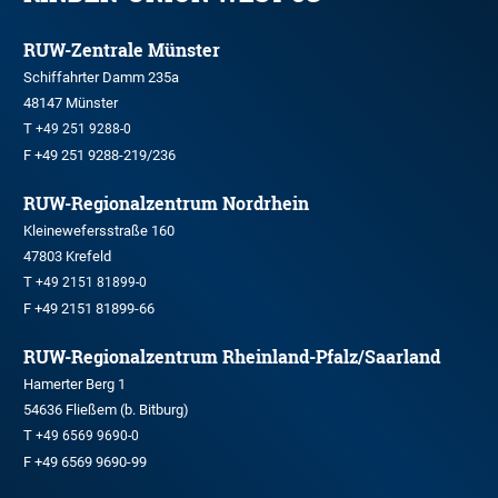
RUW-Zentrale Münster
Schiffahrter Damm 235a
48147 Münster
T
+49 251 9288-0
F +49 251 9288-219/236
RUW-Regionalzentrum Nordrhein
Kleinewefersstraße 160
47803 Krefeld
T
+49 2151 81899-0
F +49 2151 81899-66
RUW-Regionalzentrum Rheinland-Pfalz/Saarland
Hamerter Berg 1
54636 Fließem (b. Bitburg)
T
+49 6569 9690-0
F +49 6569 9690-99