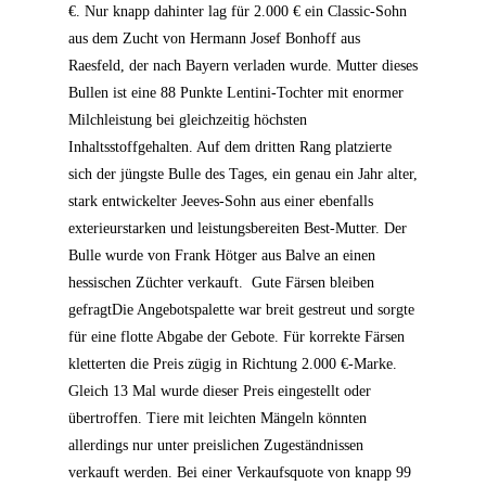
€. Nur knapp dahinter lag für 2.000 € ein Classic-Sohn
aus dem Zucht von Hermann Josef Bonhoff aus
Raesfeld, der nach Bayern verladen wurde. Mutter dieses
Bullen ist eine 88 Punkte Lentini-Tochter mit enormer
Milchleistung bei gleichzeitig höchsten
Inhaltsstoffgehalten. Auf dem dritten Rang platzierte
sich der jüngste Bulle des Tages, ein genau ein Jahr alter,
stark entwickelter Jeeves-Sohn aus einer ebenfalls
exterieurstarken und leistungsbereiten Best-Mutter. Der
Bulle wurde von Frank Hötger aus Balve an einen
hessischen Züchter verkauft.
Gute Färsen bleiben
gefragt
Die Angebotspalette war breit gestreut und sorgte
für eine flotte Abgabe der Gebote. Für korrekte Färsen
kletterten die Preis zügig in Richtung 2.000 €-Marke.
Gleich 13 Mal wurde dieser Preis eingestellt oder
übertroffen. Tiere mit leichten Mängeln könnten
allerdings nur unter preislichen Zugeständnissen
verkauft werden. Bei einer Verkaufsquote von knapp 99