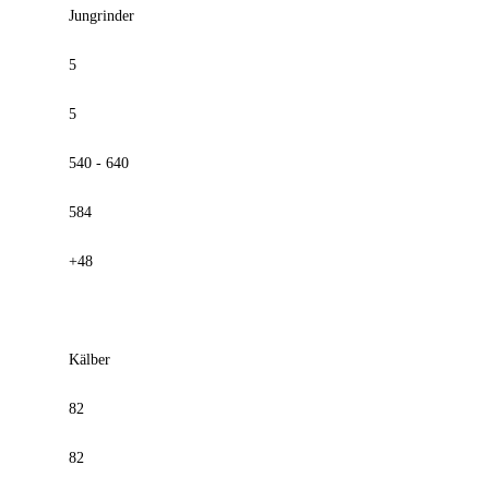
Jungrinder
5
5
540 - 640
584
+48
Kälber
82
82