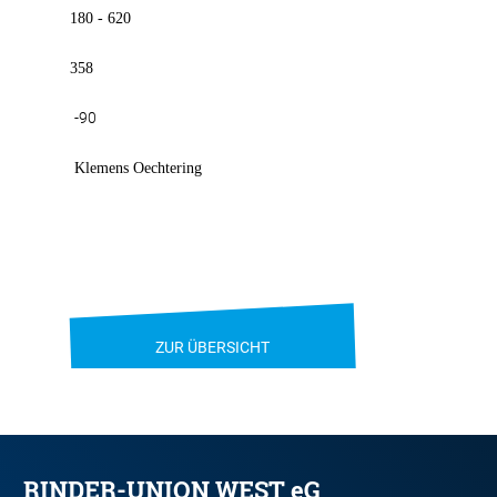
180 - 620
358
-90
Klemens Oechtering
ZUR ÜBERSICHT
RINDER-UNION WEST eG