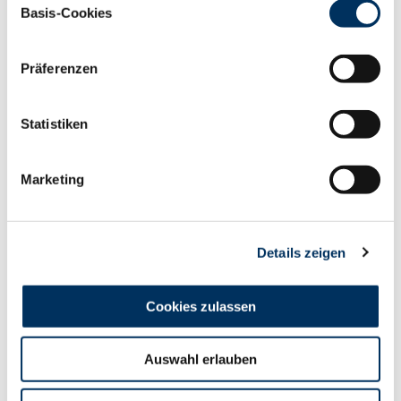
Cookies, wenn Sie unsere Webseite weiterhin nutzen.
Basis-Cookies
Datenschutzerklärung
|
Impressum
Verkauft
Präferenzen
von - bis
Statistiken
Marketing
Ø
Details zeigen
Diff.
Cookies zulassen
Auswahl erlauben
Bullen