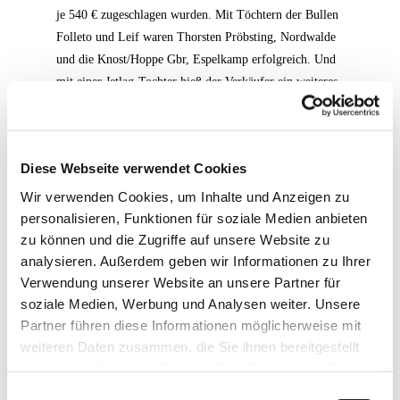
je 540 € zugeschlagen wurden. Mit Töchtern der Bullen
Folleto und Leif waren Thorsten Pröbsting, Nordwalde
und die Knost/Hoppe Gbr, Espelkamp erfolgreich. Und
mit einer Jetlag-Tochter hieß der Verkäufer ein weiteres
Mal Alfred Schwieterjann.
Die nächste
Zuchtviehversteigerung der Rinder-Union West eG in
Hamm findet am Dienstag den 04. Januar 2011 statt.
Preisspiegel
Diese Webseite verwendet Cookies
Wir verwenden Cookies, um Inhalte und Anzeigen zu
personalisieren, Funktionen für soziale Medien anbieten
zu können und die Zugriffe auf unsere Website zu
analysieren. Außerdem geben wir Informationen zu Ihrer
Verwendung unserer Website an unsere Partner für
soziale Medien, Werbung und Analysen weiter. Unsere
Partner führen diese Informationen möglicherweise mit
weiteren Daten zusammen, die Sie ihnen bereitgestellt
Angebot
haben oder die sie im Rahmen Ihrer Nutzung der Dienste
gesammelt haben. Sie geben Einwilligung zu unseren
Einwilligungsauswahl