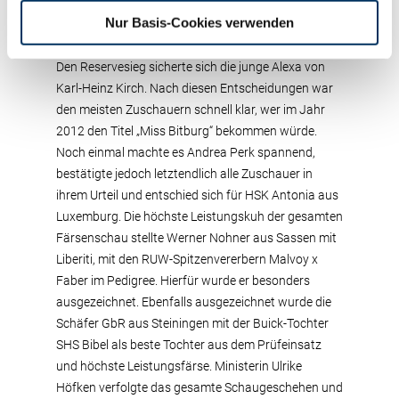
Publikumsliebling Veronika von Norbert Wendling.
Nur Basis-Cookies verwenden
Der stolze Züchter der rotbunten Siegerin hieß
Rainer Thoenes mit seiner typvollen THI Airborne.
Den Reservesieg sicherte sich die junge Alexa von
Karl-Heinz Kirch. Nach diesen Entscheidungen war
den meisten Zuschauern schnell klar, wer im Jahr
2012 den Titel „Miss Bitburg“ bekommen würde.
Noch einmal machte es Andrea Perk spannend,
bestätigte jedoch letztendlich alle Zuschauer in
ihrem Urteil und entschied sich für HSK Antonia aus
Luxemburg. Die höchste Leistungskuh der gesamten
Färsenschau stellte Werner Nohner aus Sassen mit
Liberiti, mit den RUW-Spitzenvererbern Malvoy x
Faber im Pedigree. Hierfür wurde er besonders
ausgezeichnet. Ebenfalls ausgezeichnet wurde die
Schäfer GbR aus Steiningen mit der Buick-Tochter
SHS Bibel als beste Tochter aus dem Prüfeinsatz
und höchste Leistungsfärse. Ministerin Ulrike
Höfken verfolgte das gesamte Schaugeschehen und