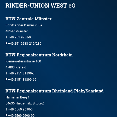
RINDER-UNION WEST eG
RUW-Zentrale Münster
Schiffahrter Damm 235a
48147 Münster
T
+49 251 9288-0
F +49 251 9288-219/236
RUW-Regionalzentrum Nordrhein
Kleinewefersstraße 160
47803 Krefeld
T
+49 2151 81899-0
F +49 2151 81899-66
RUW-Regionalzentrum Rheinland-Pfalz/Saarland
Hamerter Berg 1
54636 Fließem (b. Bitburg)
T
+49 6569 9690-0
F +49 6569 9690-99