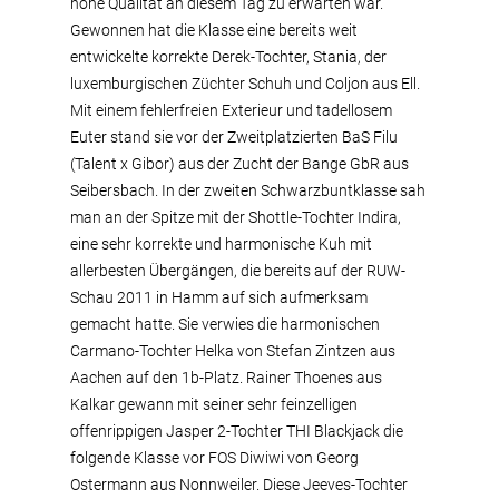
hohe Qualität an diesem Tag zu erwarten war.
Gewonnen hat die Klasse eine bereits weit
entwickelte korrekte Derek-Tochter, Stania, der
luxemburgischen Züchter Schuh und Coljon aus Ell.
Mit einem fehlerfreien Exterieur und tadellosem
Euter stand sie vor der Zweitplatzierten BaS Filu
(Talent x Gibor) aus der Zucht der Bange GbR aus
Seibersbach. In der zweiten Schwarzbuntklasse sah
man an der Spitze mit der Shottle-Tochter Indira,
eine sehr korrekte und harmonische Kuh mit
allerbesten Übergängen, die bereits auf der RUW-
Schau 2011 in Hamm auf sich aufmerksam
gemacht hatte. Sie verwies die harmonischen
Carmano-Tochter Helka von Stefan Zintzen aus
Aachen auf den 1b-Platz. Rainer Thoenes aus
Kalkar gewann mit seiner sehr feinzelligen
offenrippigen Jasper 2-Tochter THI Blackjack die
folgende Klasse vor FOS Diwiwi von Georg
Ostermann aus Nonnweiler. Diese Jeeves-Tochter