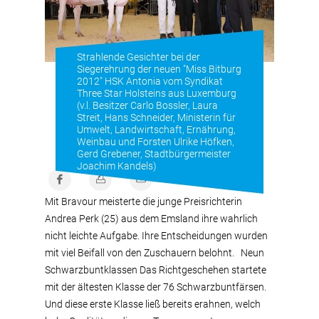
Strahlende Gesichter bei der
Siegerehrung der neuen "Miss Bitburg
2012" HSK Antonia vom Syndikat
Three Star Holsteins aus Luxemburg
(v.l. Besitzer Carlo Bossler, Laura
Streit, Hans Schneider, Ministerin für
Umwelt, Landwirtschaft, Ernährung,
Weinbau und Forsten Ulrike Höfken,
Gerd Grebener, Stadtbürgermeister
Joachim Kandels)
Mit Bravour meisterte die junge Preisrichterin
Andrea Perk (25) aus dem Emsland ihre wahrlich
nicht leichte Aufgabe. Ihre Entscheidungen wurden
mit viel Beifall von den Zuschauern belohnt. Neun
Schwarzbuntklassen Das Richtgeschehen startete
mit der ältesten Klasse der 76 Schwarzbuntfärsen.
Und diese erste Klasse ließ bereits erahnen, welch