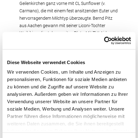
Geilenkirchen ganz vorne mit CL Sunflower (v.
Carmano), die mit einem fest ansitzenden Euter und
hervorragendem Milchtyp überzeugte. Bernd Pitz
aus Aachen gewann mit seiner Liconi-Tochter
Waikiki verdient den zweiten Platz. Mit THI Airborne
präsentierte Rainer Thoenes aus Kalkar eine Talent
2 RF-Tochter, die in allen Merkmalen bestach. Sie
gewann die Klasse vor der sehr stilvollen September
Diese Webseite verwendet Cookies
RF-Tochter Biby aus dem Züchterstall André Krohn,
Neukirchen-Vluyn. Die folgende Klasse gewann
Wir verwenden Cookies, um Inhalte und Anzeigen zu
Christian Bange aus Seibersbach mit BaS Tattoo
personalisieren, Funktionen für soziale Medien anbieten
(Carmano x Avanti), welche die bekannten Vorzüge
zu können und die Zugriffe auf unsere Website zu
ihres Vaters eindrucksvoll demonstrierte. Es folgte
analysieren. Außerdem geben wir Informationen zu Ihrer
auf 1b die körper- und euterstarke Selayo-Tochter
Verwendung unserer Website an unsere Partner für
Fabiola aus der Zucht von Bernhard Wacker,
soziale Medien, Werbung und Analysen weiter. Unsere
Steinfurt. Sie war auch der Blickfang in der Selayo-
Partner führen diese Informationen möglicherweise mit
Nachzucht. Bei den jüngsten Rotbunten siegte Karl-
weiteren Daten zusammen, die Sie ihnen bereitgestellt
Heinz Kirch aus Fisch mit der bestechenden, sehr
haben oder die sie im Rahmen Ihrer Nutzung der Dienste
edlen Savard-Tochter Alexa aus einer Faber-Mutter.