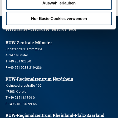
Auswahl erlauben
Nur Basis-Cookies verwenden
RINDER-UNION WEST eG
RUW-Zentrale Münster
Schiffahrter Damm 235a
48147 Münster
T
+49 251 9288-0
F +49 251 9288-219/236
RUW-Regionalzentrum Nordrhein
Kleinewefersstraße 160
47803 Krefeld
T
+49 2151 81899-0
F +49 2151 81899-66
RUW-Regionalzentrum Rheinland-Pfalz/Saarland