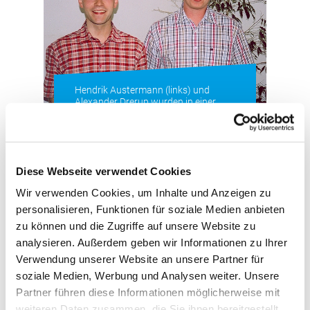
Hendrik Austermann (links) und
Alexander Drerup wurden in einer
kleinen Feier nach Abschluss ihrer
Ausbildung von der RUW
verabschiedet
Diese Webseite verwendet Cookies
Wir verwenden Cookies, um Inhalte und Anzeigen zu
personalisieren, Funktionen für soziale Medien anbieten
zu können und die Zugriffe auf unsere Website zu
Alexander Drerup und Hendrik Austermann
analysieren. Außerdem geben wir Informationen zu Ihrer
stammen übrigens beide von landwirtschaftlichen
Verwendung unserer Website an unsere Partner für
Betrieben und waren die letzten drei bzw. zwei Jahre
soziale Medien, Werbung und Analysen weiter. Unsere
an unserer Zentrale in Münster beschäftigt, von wo
Partner führen diese Informationen möglicherweise mit
aus sie Einblicke in sämtliche Abteilungen unseres
weiteren Daten zusammen, die Sie ihnen bereitgestellt