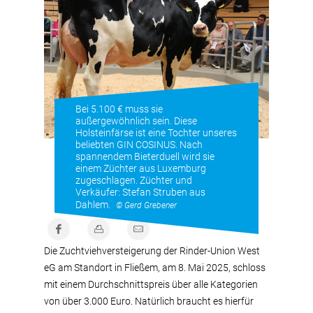
Bei 5.100 € muss sie
außergewöhnlich sein. Diese
Holsteinfärse ist eine Tochter unseres
beliebten GIN COSINUS. Nach
spannendem Bieterduell wird sie
einem Züchter aus Luxemburg
zugeschlagen. Züchter und
Verkäufer: Stefan Struben aus
Dahlem.
© Gerd Grebener
Die Zuchtviehversteigerung der Rinder-Union West
eG am Standort in Fließem, am 8. Mai 2025, schloss
mit einem Durchschnittspreis über alle Kategorien
von über 3.000 Euro. Natürlich braucht es hierfür