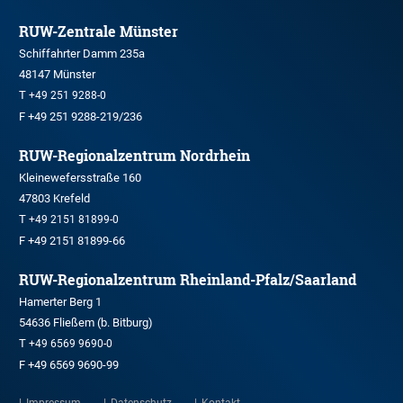
RUW-Zentrale Münster
Schiffahrter Damm 235a
48147 Münster
T
+49 251 9288-0
F +49 251 9288-219/236
RUW-Regionalzentrum Nordrhein
Kleinewefersstraße 160
47803 Krefeld
T
+49 2151 81899-0
F +49 2151 81899-66
RUW-Regionalzentrum Rheinland-Pfalz/Saarland
Hamerter Berg 1
54636 Fließem (b. Bitburg)
T
+49 6569 9690-0
F +49 6569 9690-99