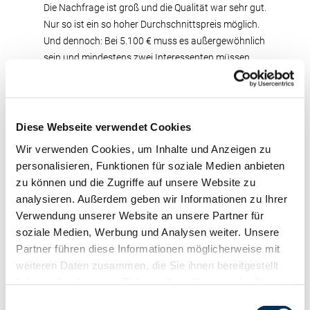
Die Nachfrage ist groß und die Qualität war sehr gut.
Nur so ist ein so hoher Durchschnittspreis möglich.
Und dennoch: Bei 5.100 € muss es außergewöhnlich
sein und mindestens zwei Interessenten müssen
den Willen haben sie zu bekommen – SSM Kim!
Diese herausragende schwarzbunte Holsteinfärse
ist keine geringere als eine Tochter des beliebten GIN
COSINUS. Ihr Züchter, Stefan Struben aus Dahlem
Diese Webseite verwendet Cookies
hatte sie perfekt vorbereitet und im Ring wusste
Wir verwenden Cookies, um Inhalte und Anzeigen zu
SSM Kim in allen Belangen zu überzeugen. Nach
personalisieren, Funktionen für soziale Medien anbieten
spannendem Bieterduell wurde sie einem Züchter
zu können und die Zugriffe auf unsere Website zu
aus Luxemburg zugeschlagen. Preislich folgte mit
analysieren. Außerdem geben wir Informationen zu Ihrer
4.900 € eine DUBLIN-Tochter, PM Biggi, der
Verwendung unserer Website an unsere Partner für
Meuteshof eGbR, Rommersheim. Sie reist genau wie
soziale Medien, Werbung und Analysen weiter. Unsere
ihre Stallgefährtin PM Nicole (von GIGOLO;
Partner führen diese Informationen möglicherweise mit
Zuschlagspreis 4.100 €) nach Luxemburg. Die
weiteren Daten zusammen, die Sie ihnen bereitgestellt
nächste Meutes-Färse ist von Clapton und wechselt
haben oder die sie im Rahmen Ihrer Nutzung der Dienste
für 3.800 € in einen Milchviehstall nach Belgien. Drei
gesammelt haben. Sie geben Einwilligung zu unseren
Einwilligungsauswahl
„Struben Mädels“ aus Dahlem konnten ebenfalls