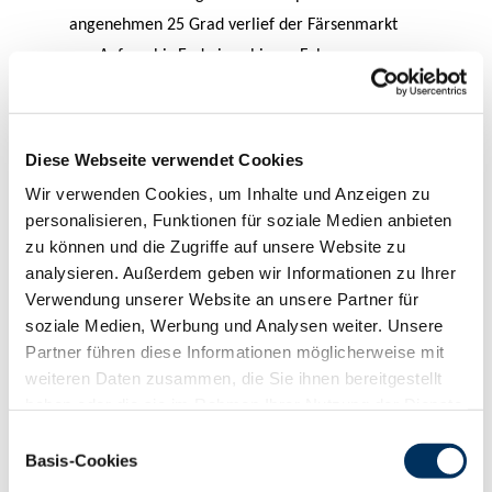
angenehmen 25 Grad verlief der Färsenmarkt
von Anfang bis Ende in ruhigem Fahrwasser.
Unsere ausländischen Stammkunden waren bei
der Anzahl der Gebote, aber auch bei der
Bereitschaft, Gebote von 2.000 € und mehr
Diese Webseite verwendet Cookies
abzugeben, marktbestimmend. Aufgrund der
Wir verwenden Cookies, um Inhalte und Anzeigen zu
deutlich größeren Variabilität in der Qualität der
personalisieren, Funktionen für soziale Medien anbieten
Rinder im Vergleich zum Vormonat pendelte sich
zu können und die Zugriffe auf unsere Website zu
der Durchschnittspreis letztlich bei 1.631 € ein.
analysieren. Außerdem geben wir Informationen zu Ihrer
Verwendung unserer Website an unsere Partner für
Die beiden teuersten Färsen wechselten für
soziale Medien, Werbung und Analysen weiter. Unsere
jeweils 2.300 € in den Stall eines belgischen
Partner führen diese Informationen möglicherweise mit
Stammkunden. Die Erste im Bunde war eine
weiteren Daten zusammen, die Sie ihnen bereitgestellt
Bushman-Tochter aus der Zucht von Walter
haben oder die sie im Rahmen Ihrer Nutzung der Dienste
Niestert aus Sendenhorst, die sich ohne Fehl und
gesammelt haben. Sie geben Einwilligung zu unseren
Einwilligungsauswahl
Tadel und mit einer passenden Einsatzleistung im
Cookies, wenn Sie unsere Webseite weiterhin nutzen.
Basis-Cookies
Datenschutzerklärung
|
Impressum
Ring präsentierte, das Ganze kombiniert mit