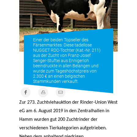
Einer der beiden Topseller des
Färsenmarktes: Diese tadellose
NUGGET RDC-Tochter (Kat.-Nr. 211)
aus der Zucht von Franz-Josef
Senger-Stuftei aus Ennigerloh
beeindruckte in allen Belangen und
wurde zum Tageshöchstpreis von
2.300 € an einen belgischen
Stammkunden verkauft.
Zur 273. Zuchtviehauktion der Rinder-Union West
eG am 6. August 2019 in den Zentralhallen in
Hamm wurden gut 200 Zuchtrinder der
verschiedenen Tierkategorien aufgetrieben.
Neben dem anhaltend niedrigen