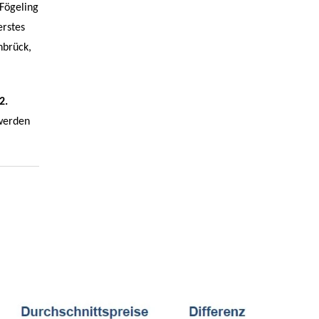
 Fögeling
erstes
nbrück,
2.
 werden