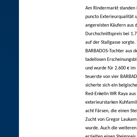
Am Rindermarkt standen i
puncto Exterieurqualität 
angereisten Käufern aus 
Durchschnittspreis bei 1.
auf der Stallgasse sorgte
BARBADOS-Tochter aus der
tadellosen Erscheinungsb
und wurde für 2.600 € im 
teuerste von vier BARBADO
sicherte sich ein belgisc
Red-Enkelin WR Raya aus 
exterieurstarken Kuhfamil
acht Färsen, die einen St
Zucht von Gregor Laukamp
wurde. Auch die weiteren
erzielten einen Steigpreis