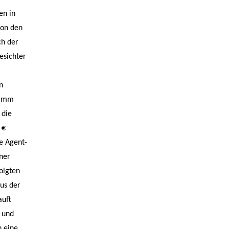
en in
von den
ch der
esichter
n
tamm
 die
 €
e Agent-
ner
olgten
aus der
auft
 und
h eine