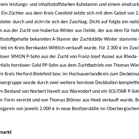
nem leistungs- und inhaltsstoffstarken Kuhstamm und einem eindruck
 Ein Züchter aus dem Kreis Coesfeld setzte sich mit dem Gebot von 2
ieter durch und sicherte sich den Zuschlag. Dicht auf folgte ein natü
 aus der Zucht von Hubertus Winter aus Oelde, der aus dem für ho
altsstoffgehalte bekannten A-Stamm der Zuchtstätte Winter stammte 
rieb im Kreis Bernkastel-Wittlich verkauft wurde. Für 2.300 € im Zusc
nloser SIMON P-Sohn aus der Zucht von Franz-Josef Aussel aus Rheda-
falls hornloser Gold PP-Sohn aus dem Zuchtbetrieb von Thomas Wi
 im Kreis Herford-Bielefeld bzw. im Hochsauerlandkreis zum Deckeinsa
ergruppe wurde durch zwei weitere hornlose Deckbullen komplettie
 Bestand von Norbert Havelt aus Warendorf und ein SOLITAIR P-Soh
iger Form vererbt und von Thomas Blömer aus Heek verkauft wurde. B
igpreis von jeweils 2.000 € in neue Besitzerställe im Oberbergischen
nmarkt