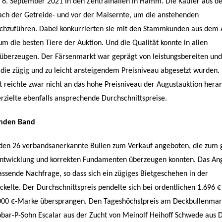
6. September 2021 in den Zentralhallen in Hamm. Die Käufer aus 
nach der Getreide- und vor der Maisernte, um die anstehenden
chzuführen. Dabei konkurrierten sie mit den Stammkunden aus dem 
um die besten Tiere der Auktion. Und die Qualität konnte in allen
überzeugen. Der Färsenmarkt war geprägt von leistungsbereiten un
, die zügig und zu leicht ansteigendem Preisniveau abgesetzt wurden.
 reichte zwar nicht an das hohe Preisniveau der Augustauktion heran,
erzielte ebenfalls ansprechende Durchschnittspreise.
enden Band
en 26 verbandsanerkannte Bullen zum Verkauf angeboten, die zum 
Entwicklung und korrekten Fundamenten überzeugen konnten. Das An
passende Nachfrage, so dass sich ein zügiges Bietgeschehen in der
kelte. Der Durchschnittspreis pendelte sich bei ordentlichen 1.696 €
.000 €-Marke übersprangen. Den Tageshöchstpreis am Deckbullenmar
cobar-P-Sohn Escalar aus der Zucht von Meinolf Heihoff Schwede aus 