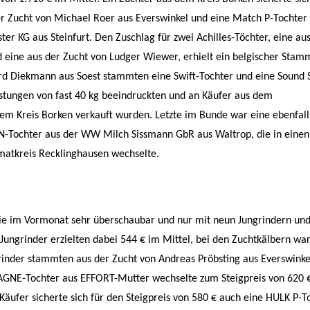
 Zucht von Michael Roer aus Everswinkel und eine Match P-Tochter
er KG aus Steinfurt. Den Zuschlag für zwei Achilles-Töchter, eine a
d eine aus der Zucht von Ludger Wiewer, erhielt ein belgischer Sta
rd Diekmann aus Soest stammten eine Swift-Tochter und eine Sound 
eistungen von fast 40 kg beeindruckten und an Käufer aus dem
em Kreis Borken verkauft wurden. Letzte im Bunde war eine ebenfall
-Tochter aus der WW Milch Sissmann GbR aus Waltrop, die in eine
imatkreis Recklinghausen wechselte.
e im Vormonat sehr überschaubar und nur mit neun Jungrindern und
 Jungrinder erzielten dabei 544 € im Mittel, bei den Zuchtkälbern wa
rinder stammten aus der Zucht von Andreas Pröbsting aus Everswinke
AGNE-Tochter aus EFFORT-Mutter wechselte zum Steigpreis von 620 €
Käufer sicherte sich für den Steigpreis von 580 € auch eine HULK P-T