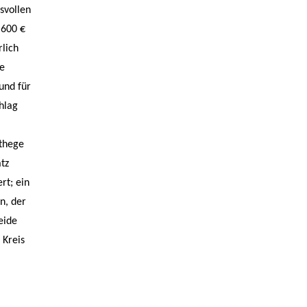
svollen
.600 €
rlich
he
und für
hlag
ethege
tz
rt; ein
n, der
eide
 Kreis