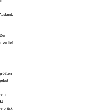
dem
Ausland,
d
 Der
 verlief
größten
gebot
 ein,
kt
Delbrück.