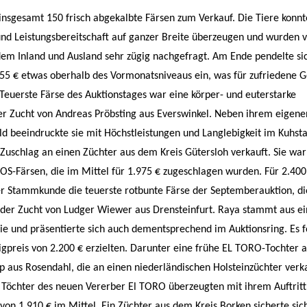
nsgesamt 150 frisch abgekalbte Färsen zum Verkauf. Die Tiere konnt
und Leistungsbereitschaft auf ganzer Breite überzeugen und wurden 
dem Inland und Ausland sehr zügig nachgefragt. Am Ende pendelte si
755 € etwas oberhalb des Vormonatsniveaus ein, was für zufriedene G
. Teuerste Färse des Auktionstages war eine körper- und euterstarke
 Zucht von Andreas Pröbsting aus Everswinkel. Neben ihrem eigene
ild beeindruckte sie mit Höchstleistungen und Langlebigkeit im Kuhs
Zuschlag an einen Züchter aus dem Kreis Gütersloh verkauft. Sie war
S-Färsen, die im Mittel für 1.975 € zugeschlagen wurden. Für 2.400
her Stammkunde die teuerste rotbunte Färse der Septemberauktion, di
der Zucht von Ludger Wiewer aus Drensteinfurt. Raya stammt aus ei
ie und präsentierte sich auch dementsprechend im Auktionsring. Es f
eigpreis von 2.200 € erzielten. Darunter eine frühe EL TORO-Tochter 
 aus Rosendahl, die an einen niederländischen Holsteinzüchter verk
 Töchter des neuen Vererber El TORO überzeugten mit ihrem Auftritt
 von 1.910 € im Mittel. Ein Züchter aus dem Kreis Borken sicherte sic