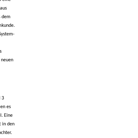
 aus
us dem
mmkunde.
System-
s
n neuen
 3
ren es
l. Eine
 in den
ochter.