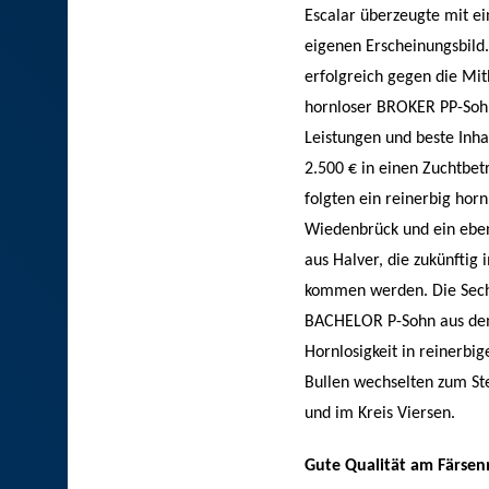
Escalar überzeugte mit ei
eigenen Erscheinungsbild.
erfolgreich gegen die Mitb
hornloser BROKER PP-Sohn
Leistungen und beste Inh
2.500 € in einen Zuchtbet
folgten ein reinerbig hor
Wiedenbrück und ein eben
aus Halver, die zukünftig
kommen werden. Die Sechs
BACHELOR P-Sohn aus dem
Hornlosigkeit in reinerb
Bullen wechselten zum Ste
und im Kreis Viersen.
Gute Qualität am Färse