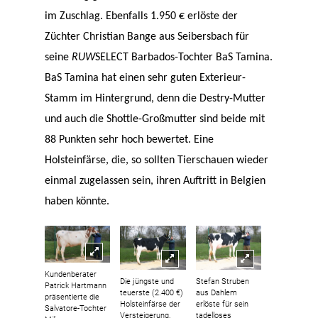
im Zuschlag. Ebenfalls 1.950 € erlöste der
Züchter Christian Bange aus Seibersbach für
seine
RUW
SELECT Barbados-Tochter BaS Tamina.
BaS Tamina hat einen sehr guten Exterieur-
Stamm im Hintergrund, denn die Destry-Mutter
und auch die Shottle-Großmutter sind beide mit
88 Punkten sehr hoch bewertet. Eine
Holsteinfärse, die, so sollten Tierschauen wieder
einmal zugelassen sein, ihren Auftritt in Belgien
haben könnte.
Kundenberater
Die jüngste und
Stefan Struben
Patrick Hartmann
teuerste (2.400 €)
aus Dahlem
präsentierte die
Holsteinfärse der
erlöste für sein
Salvatore-Tochter
Versteigerung,
tadelloses