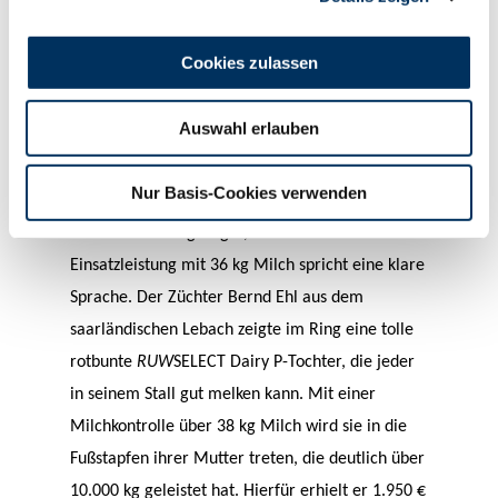
Beschicker- und Züchterstall Stefan Struben aus
Dahlem den Ring. Auch sie hatte alles was man
Cookies zulassen
sich von einer jungen Holsteinfärse wünscht und
das mit einer hohen Einsatzleistung von rund 40
Auswahl erlauben
kg Milch. Eine weitere tadellose abgekalbte
Holsteinfärse von Stefan Struben erlöste 2.000 €.
Nur Basis-Cookies verwenden
Sie ist eine Bretagne-Tochter, die ihr enormes
Potenzial im Ring zeigte, und auch die erste
Einsatzleistung mit 36 kg Milch spricht eine klare
Sprache. Der Züchter Bernd Ehl aus dem
saarländischen Lebach zeigte im Ring eine tolle
rotbunte
RUW
SELECT Dairy P-Tochter, die jeder
in seinem Stall gut melken kann. Mit einer
Milchkontrolle über 38 kg Milch wird sie in die
Fußstapfen ihrer Mutter treten, die deutlich über
10.000 kg geleistet hat. Hierfür erhielt er 1.950 €