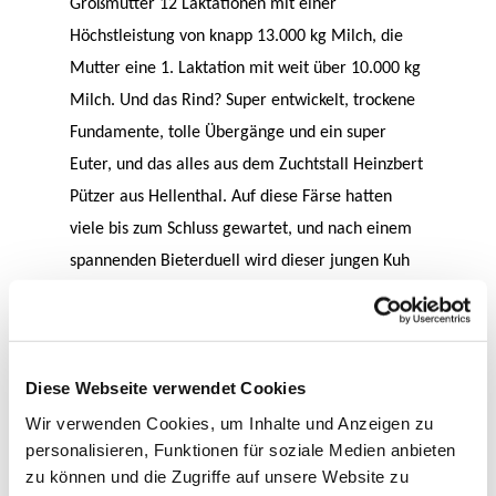
Großmutter 12 Laktationen mit einer
Höchstleistung von knapp 13.000 kg Milch, die
Mutter eine 1. Laktation mit weit über 10.000 kg
Milch. Und das Rind? Super entwickelt, trockene
Fundamente, tolle Übergänge und ein super
Euter, und das alles aus dem Zuchtstall Heinzbert
Pützer aus Hellenthal. Auf diese Färse hatten
viele bis zum Schluss gewartet, und nach einem
spannenden Bieterduell wird dieser jungen Kuh
ein langes Leben, bei einem engagierten jungen
Züchter aus dem Landkreis Vulkaneifel
bevorstehen. Einige besonders herausragende
Diese Webseite verwendet Cookies
Kühe treten immer wieder positiv in Erscheinung.
So auch die ganz bekannte Bullenmutter Maya P
Wir verwenden Cookies, um Inhalte und Anzeigen zu
personalisieren, Funktionen für soziale Medien anbieten
von Asterix aus dem Stall von Werner Nohner aus
zu können und die Zugriffe auf unsere Website zu
Sassen. Die Mutter des Verkaufsrindes ist eine