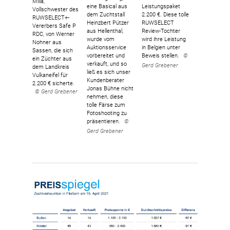
Milia,
eine Basical aus
Leistungspaket
Vollschwester des
dem Zuchtstall
2.200 €. Diese tolle
RUWSELECT+-
Heinzbert Pützer
RUWSELECT
Vererbers Safe P
aus Hellenthal,
Review-Tochter
RDC, von Werner
wurde vom
wird ihre Leistung
Nohner aus
Auktionsservice
in Belgien unter
Sassen, die sich
vorbereitet und
Beweis stellen.
©
ein Züchter aus
verkauft, und so
Gerd Grebener
dem Landkreis
ließ es sich unser
Vulkaneifel für
Kundenberater
2.200 € sicherte.
Jonas Bühne nicht
© Gerd Grebener
nehmen, diese
tolle Färse zum
Fotoshooting zu
präsentieren.
©
Gerd Grebener