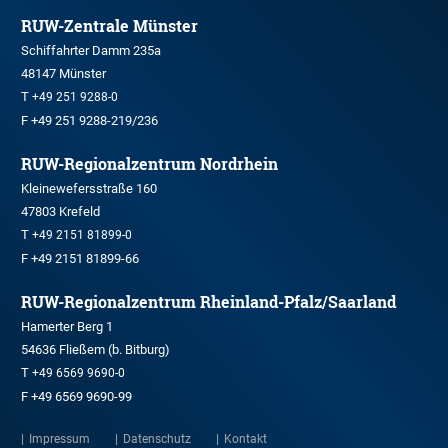
RUW-Zentrale Münster
Schiffahrter Damm 235a
48147 Münster
T
+49 251 9288-0
F +49 251 9288-219/236
RUW-Regionalzentrum Nordrhein
Kleinewefersstraße 160
47803 Krefeld
T
+49 2151 81899-0
F +49 2151 81899-66
RUW-Regionalzentrum Rheinland-Pfalz/Saarland
Hamerter Berg 1
54636 Fließem (b. Bitburg)
T
+49 6569 9690-0
F +49 6569 9690-99
Impressum
Datenschutz
Kontakt