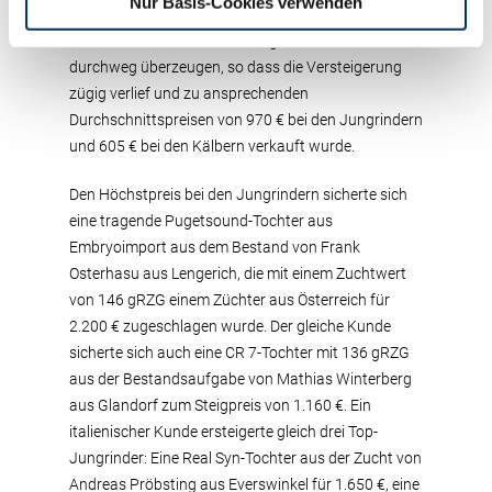
Nur Basis-Cookies verwenden
Jungrindern und 46 Zuchtkälber sehr gut bestückt.
Und auch die Qualität der Jungtiere konnte
durchweg überzeugen, so dass die Versteigerung
zügig verlief und zu ansprechenden
Durchschnittspreisen von 970 € bei den Jungrindern
und 605 € bei den Kälbern verkauft wurde.
Den Höchstpreis bei den Jungrindern sicherte sich
eine tragende Pugetsound-Tochter aus
Embryoimport aus dem Bestand von Frank
Osterhasu aus Lengerich, die mit einem Zuchtwert
von 146 gRZG einem Züchter aus Österreich für
2.200 € zugeschlagen wurde. Der gleiche Kunde
sicherte sich auch eine CR 7-Tochter mit 136 gRZG
aus der Bestandsaufgabe von Mathias Winterberg
aus Glandorf zum Steigpreis von 1.160 €. Ein
italienischer Kunde ersteigerte gleich drei Top-
Jungrinder: Eine Real Syn-Tochter aus der Zucht von
Andreas Pröbsting aus Everswinkel für 1.650 €, eine