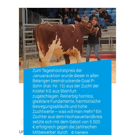
Zum Tageshöchstpreis der
Januarauktion wurde dieser in allen
Belangen beeindruckende Goal P-
Sohn (Kat.-Nr. 15) aus der Zucht der
Köster KG aus Steinfurt
zugeschlagen. Reinerbig hornlos,
glasklare Fundamente, harmonische
Bewegungsabläufe und hohe
Zuchtwerte – was will man mehr? Ein
Züchter aus dem Hochsauerlandkreis
setzte sich mit dem Gebot von 5.500
€ erfolgreich gegen die zahlreichen
Und es war eine Großauktion die mit knapp 300
Mitbewerber durch.
© Klemens