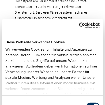
Höchstpreis am Färsenmarkt erzielte eine Parfect-
Tochter aus der Zucht von Ludger Wiewer aus
Drensteinfurt. Bei dieser Färse passte einfach alles
zusammen: Ein schönes Seitenprofil mit
harmonischen Bewegungsabläufen, glasklare
Fundamente und ein fest ansitzendes
ausbalanciertes Euter mit schöner Beaderung. Dazu
eine passende Einsatzleistung mit hohen
Diese Webseite verwendet Cookies
Inhaltsstoffgehalten und ein langlebiger sowie
Wir verwenden Cookies, um Inhalte und Anzeigen zu
exterieur- und leistungsstarker Kuhstamm – da
personalisieren, Funktionen für soziale Medien anbieten
blieb kein Wunsch mehr offen! Ein Züchter aus
zu können und die Zugriffe auf unsere Website zu
Rheinland-Pfalz setzte sich hier gegen die
analysieren. Außerdem geben wir Informationen zu Ihrer
zahlreichen Mitbieter durch und sicherte sich den
Verwendung unserer Website an unsere Partner für
Zuschlag mit dem Gebot von 3.700 €. Mit etwas
soziale Medien, Werbung und Analysen weiter. Unsere
Abstand folgten auf dem zweiten Rang vier Färsen
Partner führen diese Informationen möglicherweise mit
zum Steigpreis von 3.200 €. Den Anfang machte
weiteren Daten zusammen, die Sie ihnen bereitgestellt
eine kapitale Mask Red-Tochter, gezogen aus einer
haben oder die sie im Rahmen Ihrer Nutzung der Dienste
leistungsstarken RAFTING-Mutter, aus der Zucht
gesammelt haben. Sie geben Einwilligung zu unseren
Einwilligungsauswahl
der Stiepermann GbR aus Ladbergen, die mit einer