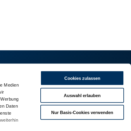
Cookies zulassen
le Medien
m
ir
land
Auswahl erlauben
, Werbung
ren Daten
Nur Basis-Cookies verwenden
ienste
weiterhin