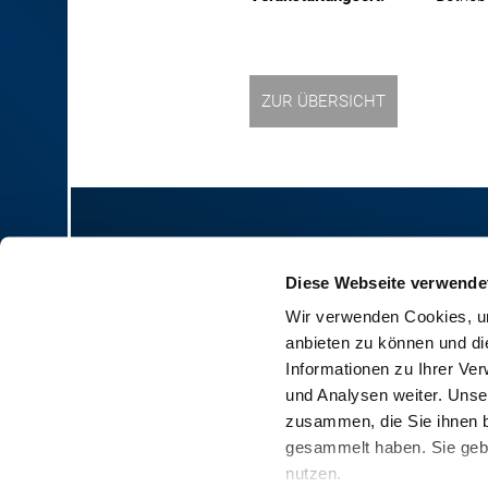
ZUR ÜBERSICHT
RINDER-UNION WEST eG
Diese Webseite verwende
Wir verwenden Cookies, um
RUW-Zentrale Münster
anbieten zu können und di
Schiffahrter Damm 235a
Informationen zu Ihrer Ve
48147 Münster
und Analysen weiter. Unse
T
+49 251 9288-0
zusammen, die Sie ihnen b
F +49 251 9288-219/236
gesammelt haben. Sie gebe
nutzen.