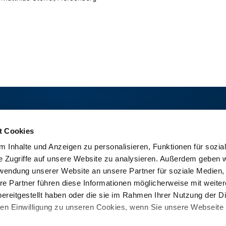
t Cookies
 Inhalte und Anzeigen zu personalisieren, Funktionen für sozia
RUW-Regionalzentrum
RUW-Regionalzentru
e Zugriffe auf unsere Website zu analysieren. Außerdem geben w
Nordrhein
Rheinland-Pfalz/Saar
rwendung unserer Website an unsere Partner für soziale Medien
Kleinewefersstraße 160
Hamerter Berg 1
re Partner führen diese Informationen möglicherweise mit weite
47803 Krefeld
54636 Fließem (b. Bitburg)
ereitgestellt haben oder die sie im Rahmen Ihrer Nutzung der D
T
+49 2151 81899-0
T
+49 6569 9690-0
n Einwilligung zu unseren Cookies, wenn Sie unsere Webseite 
F +49 2151 81899-66
F +49 6569 9690-99