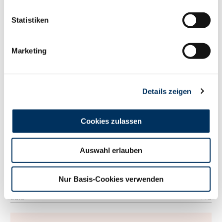
113
RZM
Statistiken
Tö./Betr.
1730/641
Milch kg
+1555
Fett %
-0.4
Marketing
Fett kg
+18
Eiweiß %
-0.23
Eiweiß kg
+28
Details zeigen
RZ
Persistenz
101
RZD
89
RZ
Robot
0
Cookies zulassen
Exterieur
124
RZE
Auswahl erlauben
Tö./Betr.
925/334
Milchtyp
104
Körper
106
Nur Basis-Cookies verwenden
Fundament
121
Euter
116