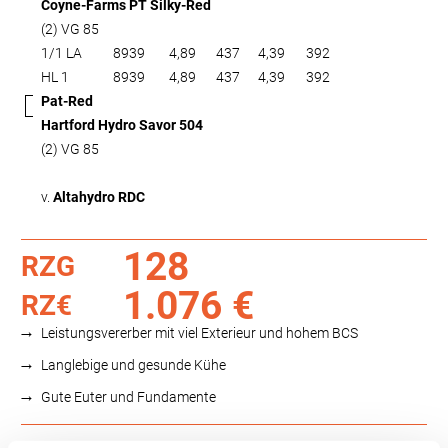
Coyne-Farms PT Silky-Red
(2) VG 85
1/1 LA
8939
4,89
437
4,39
392
HL 1
8939
4,89
437
4,39
392
Pat-Red
Hartford Hydro Savor 504
(2) VG 85
v.
Altahydro RDC
128
RZG
1.076 €
RZ€
Leistungsvererber mit viel Exterieur und hohem BCS
Langlebige und gesunde Kühe
Gute Euter und Fundamente