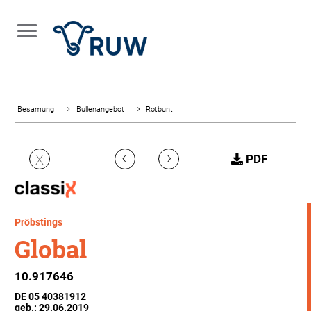
Besamung
Bullenangebot
Rotbunt
‹
›
X
PDF
Pröbstings
Global
10.917646
DE 05 40381912
geb.: 29.06.2019