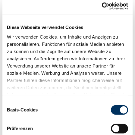
Funktionalität
88
100
112
124
RZN
122
Diese Webseite verwendet Cookies
RZS
111
RZR
111
Wir verwenden Cookies, um Inhalte und Anzeigen zu
RZKd
118
personalisieren, Funktionen für soziale Medien anbieten
RZKm
98
zu können und die Zugriffe auf unsere Website zu
RZÖko
122
analysieren. Außerdem geben wir Informationen zu Ihrer
Verwendung unserer Website an unsere Partner für
Gesundheit
soziale Medien, Werbung und Analysen weiter. Unsere
88
100
112
124
Partner führen diese Informationen möglicherweise mit
RZGesund
110
weiteren Daten zusammen, die Sie ihnen bereitgestellt
RZ
Euterfit
106
haben oder die sie im Rahmen Ihrer Nutzung der Dienste
RZ
Klaue
102
gesammelt haben. Sie geben Einwilligung zu unseren
RZ
Metabol
106
Einwilligungsauswahl
Cookies, wenn Sie unsere Webseite weiterhin nutzen.
Basis-Cookies
RZ
Repro
107
Datenschutzerklärung
|
Impressum
DD
control
90
RZ
Kälberfit
103
Präferenzen
Produktion