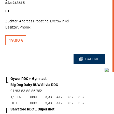
aAa 243615
ET
Züchter: Andreas Pröbsting, Everswinkel
Besitzer: Phönix
19,00 €
GALERIE
Gywer RDC
v.
Gymnast
Big Dog Dairy RUW Silvia RDC
01/83-83-85-86/85*
1/1 LA
10605
3,93
417
3,37
357
HL 1
10605
3,93
417
3,37
357
Salvatore RDC
v.
Supershot