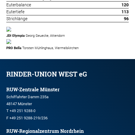
Euterbalance
120
Eutertiefe
113
Strichlänge
96
JDI Olympia
Georg Geuecke, Attendorn
PRO Bella
Torsten Mühlinghaus, Wermelskirchen
RINDER-UNION WEST eG
RUW-Zentrale Münster
Schiffahrter Damm 235a
48147 Münster
T
+49 251 9288-0
F +49 251 9288-219/236
RUW-Regionalzentrum Nordrhein