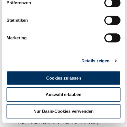
in diesem Monat bei 4.000 € gefühlt der Deckel
Präferenzen
drauf. So war es eine Carenzo-Tochter aus dem
Bestand von Michael Stöppel aus Lippetal, die mit
Statistiken
weit über 40 kg Einsatzleistung und einem
tadellosen Exterieur im Auktionsring präsentierte
und einem Kunden aus dem Kreis Kleve den
Marketing
Tageshöchstpreis von 4.000 € am Färsenmarkt wert
war. Für den Steigpreis von 3.900 € folgten gleich
sechs Färsen, was die homogene Qualität der Tiere
Details zeigen
im oberen Segment nochmals untermauerte. Den
Auftakt machte eine Luster-Tochter aus der Zucht
von Markus Brinker aus Gronau, die zusammen mit
Cookies zulassen
einer MOVE PP-Tochter aus der Zucht von Dirk
Baumeister aus Gütersloh an einen Stammkunden
Auswahl erlauben
aus Italien verkauft wurde. Ein Züchter aus dem
Kreis Soest sicherte sich eine COSINUS-Tochter aus
dem Kontigent von Michael Stöppel aus Lippetal
Nur Basis-Cookies verwenden
und eine Foreman-Tochter aus der Kollektion der
Hötger GbR aus Balve. Ebenfalls aus der Hötger