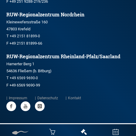
F +49 251 9288-219/236
RUW-Regionalzentrum Nordrhein
Kleinewefersstraße 160
47803 Krefeld
T
+49 2151 81899-0
F +49 2151 81899-66
RUW-Regionalzentrum Rheinland-Pfalz/Saarland
Hamerter Berg 1
54636 Fließem (b. Bitburg)
T
+49 6569 9690-0
F +49 6569 9690-99
Impressum
Datenschutz
Kontakt