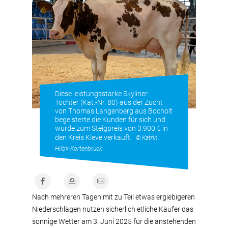
Diese leistungsstarke Skyliner-
Tochter (Kat.-Nr. 80) aus der Zucht
von Thomas Langenberg aus Bocholt
begeisterte die Kunden für sich und
wurde zum Steigpreis von 3.900 € in
den Kreis Kleve verkauft.
© Katrin
Hilbk-Kortenbruck
Nach mehreren Tagen mit zu Teil etwas ergiebigeren
Niederschlägen nutzen sicherlich etliche Käufer das
sonnige Wetter am 3. Juni 2025 für die anstehenden