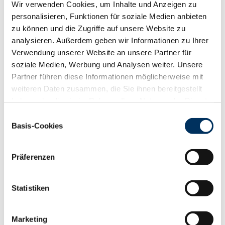
Wir verwenden Cookies, um Inhalte und Anzeigen zu
personalisieren, Funktionen für soziale Medien anbieten
zu können und die Zugriffe auf unsere Website zu
analysieren. Außerdem geben wir Informationen zu Ihrer
Verwendung unserer Website an unsere Partner für
Die nächste Zuchtviehversteigerung der Rinder-Union
soziale Medien, Werbung und Analysen weiter. Unsere
West eG in Hamm findet am Dienstag, den 04.
Partner führen diese Informationen möglicherweise mit
Dezember 2012 statt.
weiteren Daten zusammen, die Sie ihnen bereitgestellt
Preisspiegel
haben oder die sie im Rahmen Ihrer Nutzung der Dienste
gesammelt haben. Sie geben Einwilligung zu unseren
Einwilligungsauswahl
Cookies, wenn Sie unsere Webseite weiterhin nutzen.
Basis-Cookies
Datenschutzerklärung
|
Impressum
Präferenzen
Statistiken
Angebot
Marketing