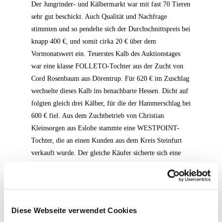
Der Jungrinder- und Kälbermarkt war mit fast 70 Tieren
sehr gut beschickt. Auch Qualität und Nachfrage
stimmten und so pendelte sich der Durchschnittspreis bei
knapp 400 €, und somit cirka 20 € über dem
Vormonatswert ein. Teuerstes Kalb des Auktionstages
war eine klasse FOLLETO-Tochter aus der Zucht von
Cord Rosenbaum aus Dörentrup. Für 620 € im Zuschlag
wechselte dieses Kalb ins benachbarte Hessen. Dicht auf
folgten gleich drei Kälber, für die der Hammerschlag bei
600 € fiel. Aus dem Zuchtbetrieb von Christian
Kleinsorgen aus Eslohe stammte eine WESTPOINT-
Tochter, die an einen Kunden aus dem Kreis Steinfurt
verkauft wurde. Der gleiche Käufer sicherte sich eine
Jerimias-Tochter aus dem Betrieb von Johannes Fresen
aus Medebach. Das Trio komplettierte eine
SHEFFIELD-Tochter aus der Zucht von Richard
Reinecke aus Wettringen, die in den Hochsauerlandkreis
Diese Webseite verwendet Cookies
wechselte.