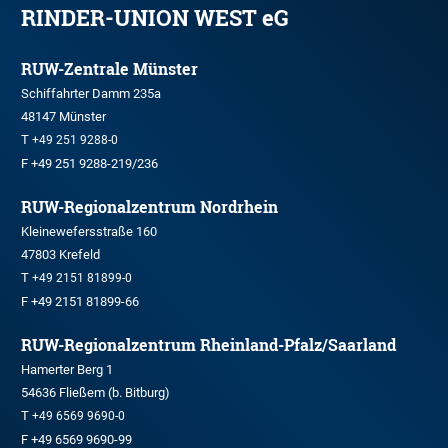
RINDER-UNION WEST eG
RUW-Zentrale Münster
Schiffahrter Damm 235a
48147 Münster
T
+49 251 9288-0
F +49 251 9288-219/236
RUW-Regionalzentrum Nordrhein
Kleinewefersstraße 160
47803 Krefeld
T
+49 2151 81899-0
F +49 2151 81899-66
RUW-Regionalzentrum Rheinland-Pfalz/Saarland
Hamerter Berg 1
54636 Fließem (b. Bitburg)
T
+49 6569 9690-0
F +49 6569 9690-99