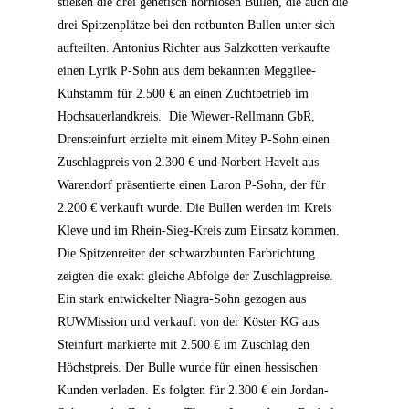
stießen die drei genetisch hornlosen Bullen, die auch die
drei Spitzenplätze bei den rotbunten Bullen unter sich
aufteilten. Antonius Richter aus Salzkotten verkaufte
einen Lyrik P-Sohn aus dem bekannten Meggilee-
Kuhstamm für 2.500 € an einen Zuchtbetrieb im
Hochsauerlandkreis.
Die Wiewer-Rellmann GbR,
Drensteinfurt erzielte mit einem Mitey P-Sohn einen
Zuschlagpreis von 2.300 € und Norbert Havelt aus
Warendorf präsentierte einen Laron P-Sohn, der für
2.200 € verkauft wurde. Die Bullen werden im Kreis
Kleve und im Rhein-Sieg-Kreis zum Einsatz kommen.
Die Spitzenreiter der schwarzbunten Farbrichtung
zeigten die exakt gleiche Abfolge der Zuschlagpreise.
Ein stark entwickelter Niagra-Sohn gezogen aus
RUWMission und verkauft von der Köster KG aus
Steinfurt markierte mit 2.500 € im Zuschlag den
Höchstpreis. Der Bulle wurde für einen hessischen
Kunden verladen. Es folgten für 2.300 € ein Jordan-