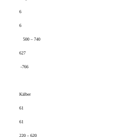
6
6
500 – 740
627
-766
Kälber
61
61
220 – 620