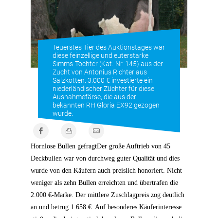
Teuerstes Tier des Auktionstages war
diese feinzellige und euterstarke
Simms-Tochter (Kat.-Nr. 145) aus der
Zucht von Antonius Richter aus
Salzkotten. 3.000 € investierte ein
niederländischer Züchter für diese
Ausnahmefärse, die aus der
bekannten RH Gloria EX92 gezogen
wurde.
Hornlose Bullen gefragt
Der große Auftrieb von 45
Deckbullen war von durchweg guter Qualität und dies
wurde von den Käufern auch preislich honoriert. Nicht
weniger als zehn Bullen erreichten und übertrafen die
2.000 €-Marke. Der mittlere Zuschlagpreis zog deutlich
an und betrug 1.658 €. Auf besonderes Käuferinteresse