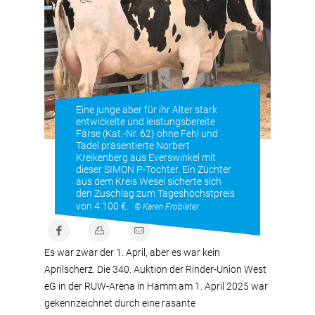
Eine junge aber für ihr Alter stark
entwickelte und leistungsbereite
Färse (Kat.-Nr. 62) ohne Fehl und
Tadel präsentierte Norbert
Kreikenberg aus Everswinkel mit
dieser SIMON P-Tochter. Ein Züchter
aus dem Kreis Wesel sicherte sich
den Zuschlag zum Tageshöchstpreis
von 4.100 €.
© Karen Frobieter
Es war zwar der 1. April, aber es war kein
Aprilscherz. Die 340. Auktion der Rinder-Union West
eG in der RUW-Arena in Hamm am 1. April 2025 war
gekennzeichnet durch eine rasante