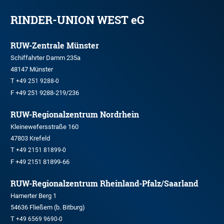
RINDER-UNION WEST eG
RUW-Zentrale Münster
Schiffahrter Damm 235a
48147 Münster
T
+49 251 9288-0
F +49 251 9288-219/236
RUW-Regionalzentrum Nordrhein
Kleinewefersstraße 160
47803 Krefeld
T
+49 2151 81899-0
F +49 2151 81899-66
RUW-Regionalzentrum Rheinland-Pfalz/Saarland
Hamerter Berg 1
54636 Fließem (b. Bitburg)
T
+49 6569 9690-0