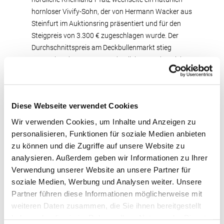
hornloser Vivify-Sohn, der von Hermann Wacker aus
Steinfurt im Auktionsring präsentiert und für den
Steigpreis von 3.300 € zugeschlagen wurde. Der
Durchschnittspreis am Deckbullenmarkt stieg
gegenüber dem Vormonat deutlich an und erreichte
sich mit 2.687 € im Mittel auf einen neuen
Höchststand.
Diese Webseite verwendet Cookies
Färsenpreise überspringen die 3.000 €-Marke
Wir verwenden Cookies, um Inhalte und Anzeigen zu
personalisieren, Funktionen für soziale Medien anbieten
Die allgemeinen Rahmenbedingungen sind weiterhin
zu können und die Zugriffe auf unsere Website zu
unverändert. Rinder in allen verschiedenen
analysieren. Außerdem geben wir Informationen zu Ihrer
Kategorien sind weiterhin knapp und dem
Verwendung unserer Website an unsere Partner für
entsprechend gefragt. Dennoch sorgte das allein
soziale Medien, Werbung und Analysen weiter. Unsere
nicht für den sprunghaften Anstieg des
Partner führen diese Informationen möglicherweise mit
durchschnittlichen Steigpreises. Die gleichzeitig
weiteren Daten zusammen, die Sie ihnen bereitgestellt
homogene und in allen Belangen überzeugende
haben oder die sie im Rahmen Ihrer Nutzung der Dienste
Qualität der zum Verkauf aufgetriebenen Färsen tat