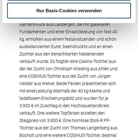
wurde und zukünftig im Kreis Minden-Lübbecke ihre
Leistung erbringen wird. Und zum anderen eine
Nur Basis-Cookies verwenden
ebenbürtige FLIGHT RED-Tochter aus der Zucht von
Gerhard Kuck aus Ladbergen, die mit glasklaren
Fundamenten und einer Einsatzleistung von fast 40
kg, ermolken aus einem festansitzenden und schön
ausbalancierten Euter, beeindruckte und an einen
Züchter aus den benachbarten Niederlanden
verkauft wurde. Es folgten eine Casino-Tochter aus
der der Zucht von Christoph Wissling aus Ahlen und
eine COSINUS-Tochter aus der Zucht von Jürgen
Vedder aus Welver. Beide Färsen präsentierten sich
mit einerLeistung oberhalb der 40 kg-Marke und
tadellosem Erscheinungsbild und wurden für je
3.900 € im Zuschlag in den Hochsauerlandkreis
verkauft. Drei weitere Topfärsen erzielten den
Steigpreis von 3.800 €. Eine hornlose Stick-R PP-
Tochter aus der Zucht von Thomas Langenberg aus
Bocholt und eine weitere COSINUS-Tochter, diesmal