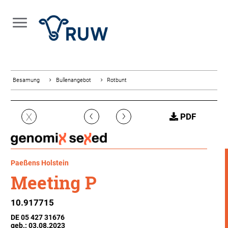
Besamung
Bullenangebot
Rotbunt
‹
›
X
PDF
Paeßens Holstein
Meeting P
10.917715
DE 05 427 31676
geb.: 03.08.2023