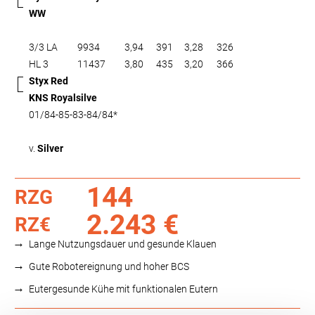
WW
3/3 LA
9934
3,94
391
3,28
326
HL 3
11437
3,80
435
3,20
366
Styx Red
KNS Royalsilve
01/84-85-83-84/84*
v.
Silver
144
RZG
2.243 €
RZ€
Lange Nutzungsdauer und gesunde Klauen
Gute Robotereignung und hoher BCS
Eutergesunde Kühe mit funktionalen Eutern