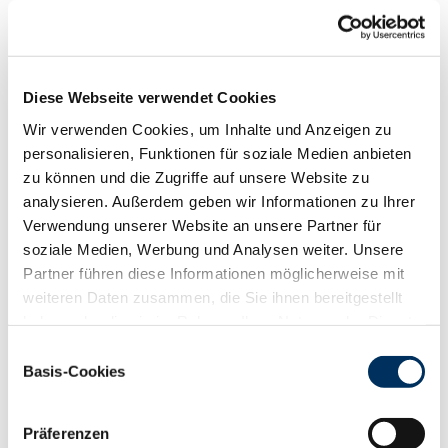
Funktionalität
88
100
112
124
RZN
133
Diese Webseite verwendet Cookies
RZS
124
Wir verwenden Cookies, um Inhalte und Anzeigen zu
RZR
106
personalisieren, Funktionen für soziale Medien anbieten
RZKd
107
zu können und die Zugriffe auf unsere Website zu
RZKm
107
analysieren. Außerdem geben wir Informationen zu Ihrer
RZÖko
147
Verwendung unserer Website an unsere Partner für
Gesundheit
soziale Medien, Werbung und Analysen weiter. Unsere
88
100
112
124
Partner führen diese Informationen möglicherweise mit
RZGesund
132
weiteren Daten zusammen, die Sie ihnen bereitgestellt
RZ
Euterfit
116
haben oder die sie im Rahmen Ihrer Nutzung der Dienste
RZ
Klaue
126
gesammelt haben. Sie geben Einwilligung zu unseren
Einwilligungsauswahl
RZ
Metabol
112
Cookies, wenn Sie unsere Webseite weiterhin nutzen.
Basis-Cookies
RZ
Repro
111
Datenschutzerklärung
|
Impressum
DD
control
136
RZ
Kälberfit
104
Präferenzen