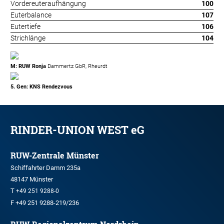
Vordereuteraufhängung
100
Euterbalance
107
Eutertiefe
106
Strichlänge
104
M: RUW Ronja
Dammertz GbR, Rheurdt
5. Gen: KNS Rendezvous
RINDER-UNION WEST eG
RUW-Zentrale Münster
Schiffahrter Damm 235a
48147 Münster
T
+49 251 9288-0
F +49 251 9288-219/236