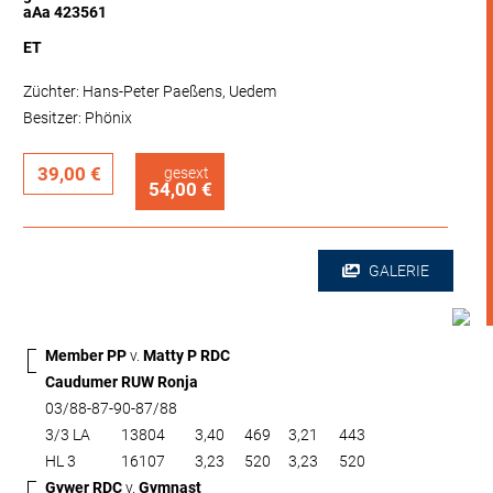
aAa 423561
ET
Züchter: Hans-Peter Paeßens, Uedem
Besitzer: Phönix
39,00 €
gesext
54,00 €
GALERIE
Member PP
v.
Matty P RDC
Caudumer RUW Ronja
03/88-87-90-87/88
3/3 LA
13804
3,40
469
3,21
443
HL 3
16107
3,23
520
3,23
520
Gywer RDC
v.
Gymnast